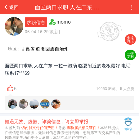
面匠两口求职 人在广东 一拉一泡汤 临夏附近的老板最好 电话联系17693313569 ...
返回
momo
求职信息
06-04 16:29[刷新]
生成
海报
地区 :
甘肃省 临夏回族自治州
一键
复制
面匠两口求职 人在广东 一拉一泡汤 临夏附近的老板最好 电话
联系17***69
5
10053 浏览、 5 人点赞
如遇无效、虚假、诈骗信息，请立即举报
⚠️ 签约前
切勿付支付任何费用！
务必
查验雇员相关证件！
本站只提供
举报
在线信息展示服务，无法对信息真假进行判断，您与第三方交易产生的
风险与损失均由您个人承担，本站不承担任何责任。