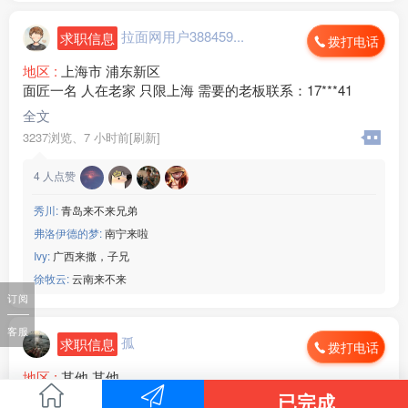
拉面网用户388459...
求职信息
拨打电话
地区 :
上海市 浦东新区
面匠一名 人在老家 只限上海 需要的老板联系：17***41
全文
3237浏览、
7 小时前[刷新]
4
人点赞
秀川:
青岛来不来兄弟
弗洛伊德的梦:
南宁来啦
Ivy:
广西来撒，子兄
徐牧云:
云南来不来
订阅
客服
孤
求职信息
拨打电话
地区 :
其他 其他
本人跑趟，人在青海，吃苦耐劳，最近就可以出发，有没有
已完成