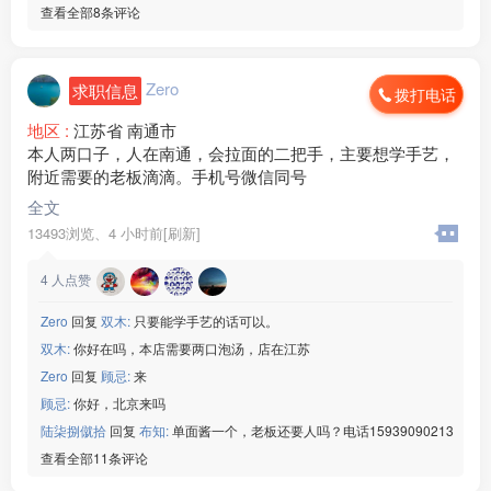
查看全部8条评论
Zero
求职信息
拨打电话
地区 :
江苏省 南通市
本人两口子，人在南通，会拉面的二把手，主要想学手艺，
附近需要的老板滴滴。手机号微信同号
全文
13493浏览、
4 小时前[刷新]
4
人点赞
Zero
回复
双木:
只要能学手艺的话可以。
双木:
你好在吗，本店需要两口泡汤，店在江苏
Zero
回复
顾忌:
来
顾忌:
你好，北京来吗
陆柒捌僦拾
回复
布知:
单面酱一个，老板还要人吗？电话15939090213
查看全部11条评论