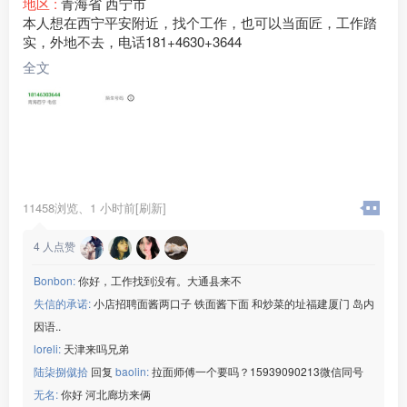
地区 :
青海省 西宁市
本人想在西宁平安附近，找个工作，也可以当面匠，工作踏
实，外地不去，电话181+4630+3644
全文
11458浏览、
1 小时前[刷新]
4
人点赞
Bonbon:
你好，工作找到没有。大通县来不
失信的承诺:
小店招聘面酱两口子 铁面酱下面 和炒菜的址福建厦门 岛内
因语..
loreli:
天津来吗兄弟
陆柒捌僦拾
回复
baolin:
拉面师傅一个要吗？15939090213微信同号
无名:
你好 河北廊坊来俩