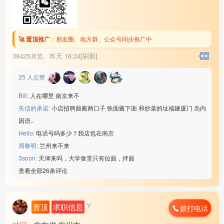
🚀 置顶推广
：
朋友圈、地方群、公众号同步推广中
38425浏览、
昨天 16:24[刷新]
25
人点赞
Bill:
人在哪里 南京来不
失信的承诺:
小店招聘面酱两口子 铁面酱下面 和炒菜的址福建厦门 岛内
因语..
Hello:
电话号码多少？我店也在南京
周黎明:
兰州来不来
3soon:
天津来吗，大学食堂只有拉面，拌面
查看全部26条评论
Y
置顶
求职信息
拨打电话