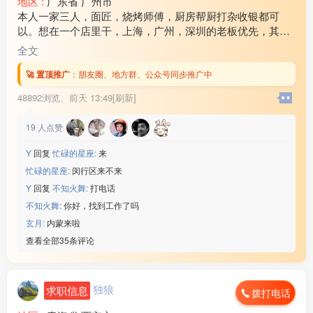
地区 :
广东省 广州市
本人一家三人，面匠，烧烤师傅，厨房帮厨打杂收银都可
以。想在一个店里干，上海，广州，深圳的老板优先，其他
地方也可以考虑！ 工资各方面问题可以电话商量，谈好后随
全文
时可以出发！联系电话17***18
🚀 置顶推广
：
朋友圈、地方群、公众号同步推广中
48892浏览、
前天 13:49[刷新]
19
人点赞
Y
回复
忙碌的星座:
来
忙碌的星座:
闵行区来不来
Y
回复
不知火舞:
打电话
不知火舞:
你好，找到工作了吗
玄月:
内蒙来啦
查看全部35条评论
独狼
求职信息
拨打电话