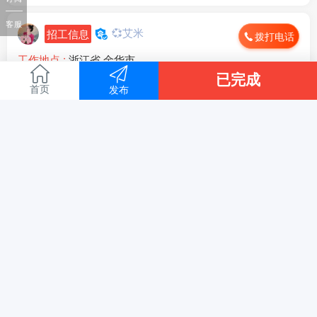
客服
💞艾米
招工信息
拨打电话
工作地点 :
浙江省 金华市
月薪 :
4000-5000
已完成
招聘人数 :
1人
首页
发布
信息来源 :
本人发布
信息有效期 :
至2026年09月05日
浙江夫妻店招跑堂一名，可学面，有经验的联系，V同号18**
*97
全文
3256浏览、
昨天 09:32
5
人点赞