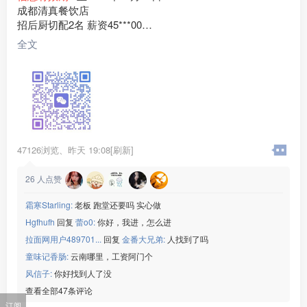
成都清真餐饮店
招后厨切配2名 薪资45***00
老板临夏人，门店客源稳定，现招聘后厨切配2名
全文
任职要求：
1、有餐饮切配经验，会食材改刀、配菜、整理库房、打扫后
厨卫生；
2、为人勤快肯干，手脚麻利，服从厨师长和门店管理安排；
3、做事踏实靠谱，能长期稳定上班，短期过渡勿扰；
。
薪资福利：月薪45***00元，工资按月准时发放，包吃包住
47126浏览、
昨天 19:08[刷新]
月休两天
工作地点：四川成都
26
人点赞
联系电话：15***52
霜寒Starling:
老板 跑堂还要吗 实心做
Hgfhufh
回复
蕾o0:
你好，我进，怎么进
拉面网用户489701...
回复
金番大兄弟:
人找到了吗
童味记香肠:
云南哪里，工资阿门个
风信子:
你好找到人了没
查看全部47条评论
订阅