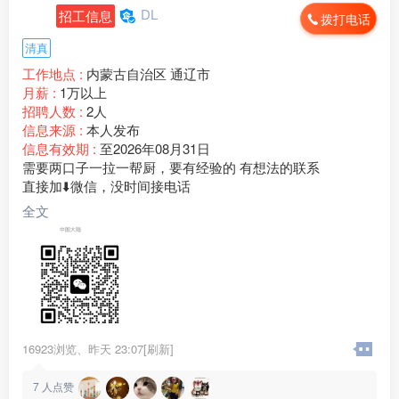
DL
招工信息
拨打电话
清真
工作地点 :
内蒙古自治区 通辽市
月薪 :
1万以上
招聘人数 :
2人
信息来源 :
本人发布
信息有效期 :
至2026年08月31日
需要两口子一拉一帮厨，要有经验的 有想法的联系
直接加⬇️微信，没时间接电话
全文
16923浏览、
昨天 23:07[刷新]
7
人点赞