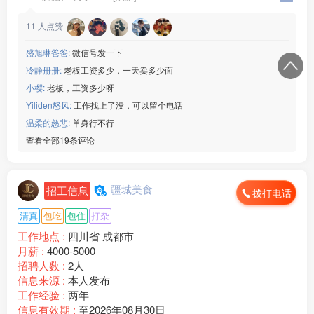
11
人点赞
盛旭琳爸爸:
微信号发一下
冷静册册:
老板工资多少，一天卖多少面
小樱:
老板，工资多少呀
Yiliden怒风:
工作找上了没，可以留个电话
温柔的慈悲:
单身行不行
查看全部19条评论
疆城美食
招工信息
拨打电话
清真
包吃
包住
打杂
工作地点 :
四川省 成都市
月薪 :
4000-5000
招聘人数 :
2人
信息来源 :
本人发布
工作经验 :
两年
信息有效期 :
至2026年08月30日