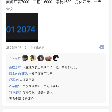
面师底薪7000，二把手6000，学徒4680，月休四天，一天工
作9个小时，工作氛围融洽，包吃住 ，清真食材，拉面师都
全文
是回民地址：北京市朝阳区合生汇商场《马记永兰州牛肉
面》常年招聘有意向直接联系图片下方电话，没时间看评
论，电话也是微信
28058浏览、
6 小时前[刷新]
7
人点赞
曼巴永存:
人在江阴长山镇两口子一拉一帮炒都可以
西瓜的向日葵:
老板单面匠可以不
吥乖乄:
人还要不要
衣卒雨:
一个捞面或帮厨一个跑汤要吗
对你依赖:
你好老板，还要不要人
查看全部16条评论