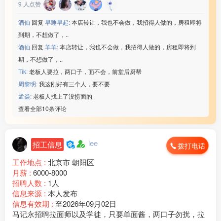
9
人点赞
酒仙
回复
早睡早起:
本店转让，我也不会做，我招得人做的，房租即将
到期，不想做了，..
酒仙
回复
羊羊:
本店转让，我也不会做，我招得人做的，房租即将到
期，不想做了，..
Tik:
老板人要拉，两口子，面不会，前堂后厨帮
周黎明:
我这刚好有三个人，要不要
孟焱:
老板人找上了没捞面的
查看全部10条评论
lee
招工信息
拨打电话
工作地点 :
北京市 朝阳区
月薪 :
6000-8000
招聘人数 :
1人
信息来源 :
本人发布
信息有效期 :
至2026年09月02日
马记永招聘拉面师以及学徒，只要单面酱，两口子勿扰，拉