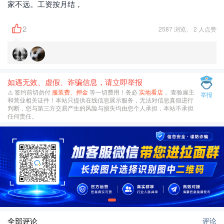
家不远。工资按月结，
2
2587 浏览、 2 人点赞
如遇无效、虚假、诈骗信息，请立即举报
⚠️ 签约前切勿付
服装费、押金
等一切费用！务必
实地看店
， 查验雇主
举报
和营业相关证件！本站只提供在线信息展示服务，无法对信息真假进行
判断，您与第三方交易产生的风险与损失均由您个人承担，本站不承担
任何责任。
全部评论
评论