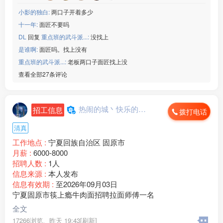
小影的独白:
两口子开着多少
十一年:
面匠不要吗
DL
回复
重点班的武斗派...:
没找上
是谁啊:
面匠吗。找上没有
重点班的武斗派...:
老板两口子面匠找上没
查看全部27条评论
热闹的城丶快乐的心...
招工信息
拨打电话
清真
工作地点 :
宁夏回族自治区 固原市
月薪 :
6000-8000
招聘人数 :
1人
信息来源 :
本人发布
信息有效期 :
至2026年09月03日
宁夏固原市筷上瘾牛肉面招聘拉面师傅一名
全文
17266浏览、
昨天 19:43[刷新]