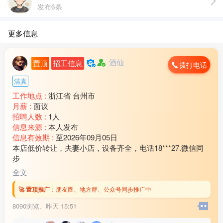
发布6条
更多信息
酒仙
置顶
招工信息
拨打电话
清真
工作地点 :
浙江省 台州市
月薪 :
面议
招聘人数 :
1人
信息来源 :
本人发布
信息有效期 :
至2026年09月05日
本店低价转让，夫妻小店，设备齐全，电话18***27.微信同
步
全文
🚀 置顶推广
：
朋友圈、地方群、公众号同步推广中
8090浏览、
昨天 15:51