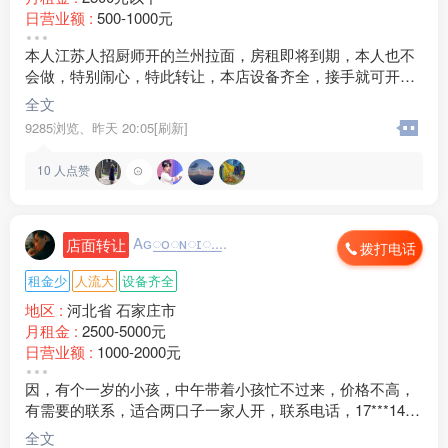
日营业额 :
500-1000元
转让费 :
1万-3万元
本人江苏人招厨师开的兰州拉面，房租即将到期，本人也不
店面面积 :
30㎡ (平米)
会做，特别闹心，特此转让，本店设备齐全，接手就可开
周边环境 :
工厂 小区 商超 车站
业，低价转让
店内设施 :
齐全
全文
9285浏览、
昨天 20:05[刷新]
10
人点赞
Aɢ꯭ᴏ꯭ɴ꯭ɪ꯭....
店面转让
拨打电话
租金少
人流大
设备齐全
地区 :
河北省 石家庄市
月租金 :
2500-5000元
日营业额 :
1000-2000元
转让费 :
面议
因，有个一岁的小孩，中午带着小孩忙不过来，价格不高，
水电费 :
500元以下
有需要的联系，适合两口子一家人开，联系电话，17***14，
外卖情况 :
没有
平均，一千二三，保底1000
店面面积 :
160㎡ (平米)
全文