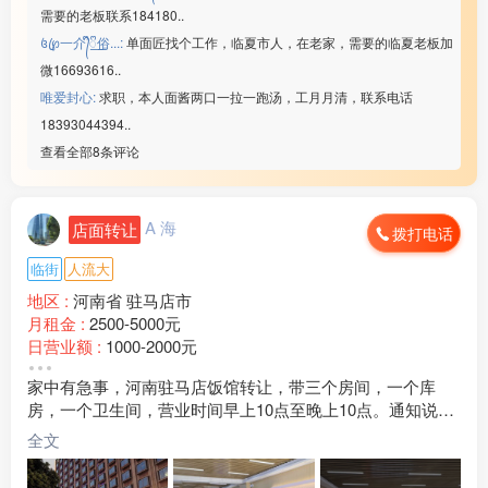
需要的老板联系184180..
꧔ꦿ℘一介᭄ᩚ꯭ᩚ俗...:
单面匠找个工作，临夏市人，在老家，需要的临夏老板加
微16693616..
唯爱封心:
求职，本人面酱两口一拉一跑汤，工月月清，联系电话
18393044394..
查看全部8条评论
A 海
店面转让
拨打电话
临街
人流大
地区 :
河南省 驻马店市
月租金 :
2500-5000元
日营业额 :
1000-2000元
转让费 :
面议
家中有急事，河南驻马店饭馆转让，带三个房间，一个库
水电费 :
500-800元
房，一个卫生间，营业时间早上10点至晚上10点。通知说租
外卖情况 :
偶尔
金到11月份下调。没有团购。旁边一个连锁酒店宾馆正在装
店面面积 :
200㎡ (平米)
全文
修中，有提升发展的空间。精装修。禁止饮酒，严禁饮酒。
周边环境 :
工厂 学校 小区 商超 市场
门口可以停十几辆车。
店内设施 :
水电 电视 空调 电话 WIFI 齐全