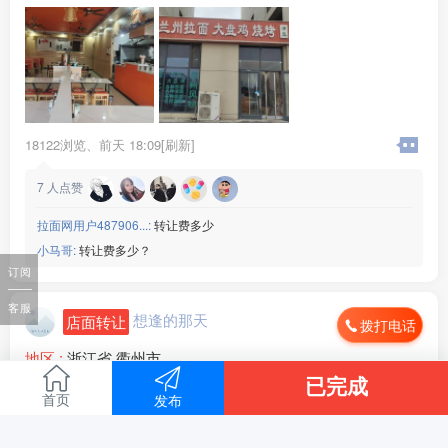
周边环境 :
工厂 小区 其他
店内设施 :
齐全
18122浏览、
前天 18:09[刷新]
7
人点赞
拉面网用户487906...:
转让费多少
小马哥:
转让费多少？
订阅
客服
想逢的那天
店面转让
拨打电话
地区 :
浙江省 衢州市
月租金 :
2500元以下
已完成
日营业额 :
500-1000元
首页
发布
转让费 :
1万-3万元
地址在，城填饭店，浙江省，衢州市，衢江区，上方镇，伊
店面面积 :
60㎡ (平米)