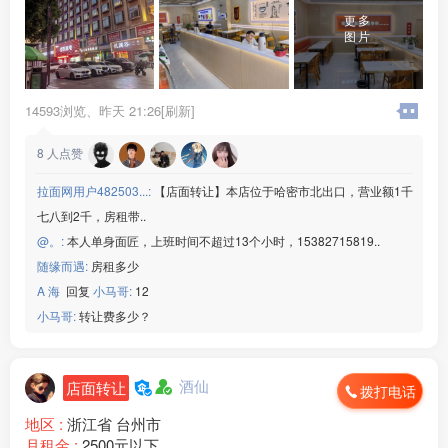
更多
图片
14593浏览、
昨天 21:26[刷新]
8
人点赞
拉面网用户482503...:
【店面转让】本店位于哈密市北出口，营业额1千
七八到2千，房租带..
@。:
本人单身面匠，上班时间不超过13个小时，15382715819..
随缘而遇:
房租多少
A 海
回复
小马哥:
12
小马哥:
转让费多少？
酒仙
店面转让
拨打电话
地区 :
浙江省 台州市
月租金 :
2500元以下