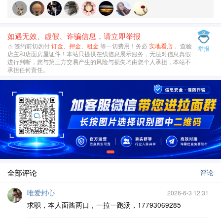
如遇无效、虚假、诈骗信息，请立即举报
⚠️ 签约前切勿付
订金、押金、租金
等一切费用！务必
实地看店
， 查验
举报
店主和店面房屋证件！本站只提供在线信息展示服务，无法对信息真假
进行判断，您与第三方交易产生的风险与损失均由您个人承担，本站不
承担任何责任。
全部评论
评论
唯爱封心
2026-6-3 12:31
求职，本人面酱两口，一拉一跑汤，17793069285