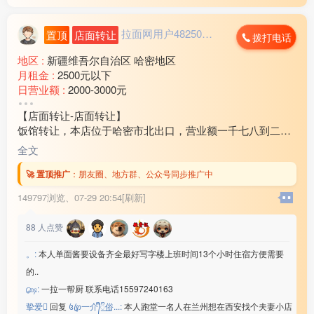
拉面网用户482503...
置顶
店面转让
拨打电话
地区 :
新疆维吾尔自治区 哈密地区
月租金 :
2500元以下
日营业额 :
2000-3000元
转让费 :
10万-15万元
【店面转让-店面转让】
饭馆转让，本店位于哈密市北出口，营业额一千七八到二
千，房租带住房3万2还剩半年房租，因家中有事现对外转
全文
让，有意向的联系18***21
🚀 置顶推广
：
朋友圈、地方群、公众号同步推广中
149797浏览、
07-29 20:54[刷新]
88
人点赞
。:
本人单面酱要设备齐全最好写字楼上班时间13个小时住宿方便需要
的..
௸:
一拉一帮厨 联系电话15597240163
挚爱
回复
꧔ꦿ℘一介᭄ᩚ꯭ᩚ俗...:
本人跑堂一名人在兰州想在西安找个夫妻小店