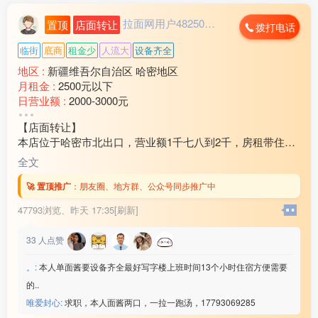
拉面网用户482503...
置顶
店面转让
拨打电话
临街
底商
租金少
人流大
设备齐全
地区 :
新疆维吾尔自治区 哈密地区
月租金 :
2500元以下
日营业额 :
2000-3000元
转让费 :
10万-15万元
【店面转让】
本店位于哈密市北出口，营业额1千七八到2千，房租带住房
3万2还剩十个月房租，因家中有事现对外转让，装让费15
全文
万，有意向的联系18***21
🚀 置顶推广
：
朋友圈、地方群、公众号同步推广中
47793浏览、
昨天 17:35[刷新]
33
人点赞
。:
本人单面酱要设备齐全最好写字楼上班时间13个小时住宿方便需要
的..
唯爱封心:
求职，本人面酱两口，一拉一跑汤，17793069285