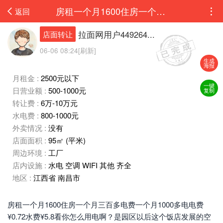
房租一个月1600住房一个月三百多电费一个月1000多电电费¥0.72水费¥5.8看你怎么用电...
返回
拉面网用户449264...
店面转让
06-06 08:24[刷新]
生成
海报
月租金 :
2500元以下
一键
日营业额 :
500-1000元
复制
转让费 :
6万-10万元
水电费 :
800-1000元
外卖情况 :
没有
店面面积 :
95㎡ (平米)
周边环境 :
工厂
店内设施 :
水电 空调 WIFI 其他 齐全
地区 :
江西省 南昌市
房租一个月1600住房一个月三百多电费一个月1000多电电费
¥0.72水费¥5.8看你怎么用电啊？是园区以后这个饭店发展的空