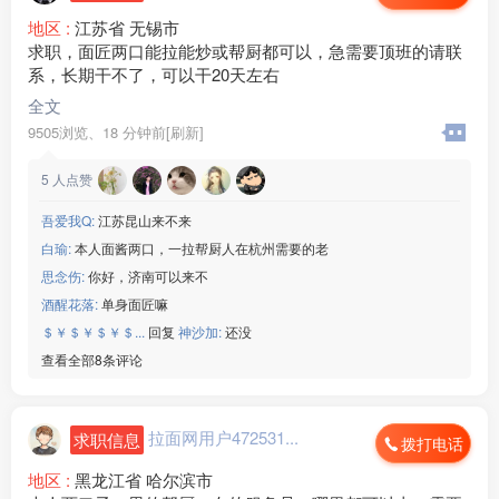
地区 :
江苏省 无锡市
求职，面匠两口能拉能炒或帮厨都可以，急需要顶班的请联
系，长期干不了，可以干20天左右
全文
9505浏览、
18 分钟前[刷新]
5
人点赞
吾爱我Q:
江苏昆山来不来
白瑜:
本人面酱两口，一拉帮厨人在杭州需要的老
思念伤:
你好，济南可以来不
酒醒花落:
单身面匠嘛
＄￥＄￥＄￥＄...
回复
神沙加:
还没
查看全部8条评论
拉面网用户472531...
求职信息
拨打电话
地区 :
黑龙江省 哈尔滨市