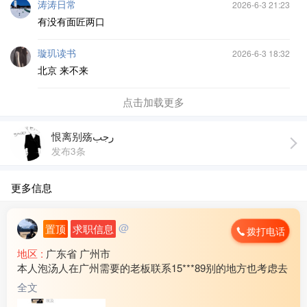
涛涛日常
2026-6-3 21:23
有没有面匠两口
璇玑读书
2026-6-3 18:32
北京 来不来
点击加载更多
恨离别殇رجب
发布3条
更多信息
@
置顶
求职信息
拨打电话
地区 :
广东省 广州市
本人泡汤人在广州需要的老板联系15***89别的地方也考虑去
全文