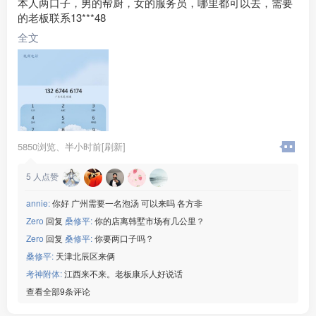
本人两口子，男的帮厨，女的服务员，哪里都可以去，需要
的老板联系13***48
全文
5850浏览、
半小时前[刷新]
5
人点赞
annie:
你好 广州需要一名泡汤 可以来吗 各方非
Zero
回复
桑修平:
你的店离韩墅市场有几公里？
Zero
回复
桑修平:
你要两口子吗？
桑修平:
天津北辰区来俩
考神附体:
江西来不来。老板康乐人好说话
查看全部9条评论