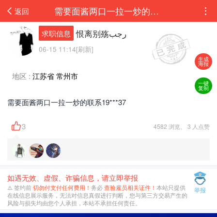
需要面酱两口一拉一炒的联系19997225237
返回
恨离别殇رجب
求职信息
06-15 11:14[刷新]
生成
海报
地区 :
江苏省 常州市
一键
复制
需要面酱两口一拉一炒的联系19***37
3
4582 浏览、 3 人点赞
如遇无效、虚假、诈骗信息，请立即举报
⚠️ 签约前
切勿付支付任何费用！
务必
查验雇员相关证件！
本站只提供
举报
在线信息展示服务，无法对信息真假进行判断，您与第三方交易产生的
风险与损失均由您个人承担，本站不承担任何责任。