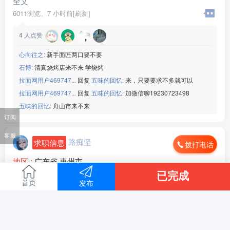
全文
6011浏览、
7 小时前[刷新]
4
人点赞
心向往之:
新手面匠两口要不要
石博:
清真烧烤店来不来 学烧烤
拉面网用户469747...
回复
五味的回忆:
来，只要要求不多就可以
拉面网用户469747...
回复
五味的回忆:
加微信聊19230723498
五味的回忆:
舟山市来不来
订阅
客服
路痴坚
求职信息
拨打电话
地区 :
广东省 惠州市
求职：本人有男跑堂两名也可以帮厨有工作经验想在一起干
已完成
需要的老板联系：19***82
首页
发布
全文
16983浏览、
9 小时前[刷新]