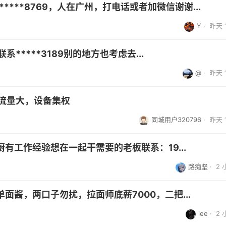
****8769，人在广州，打电话或者加微信谢谢...
Y
·
昨天 1
*****3189别的地方也考虑去...
@
·
昨天 1
流量大，设备集权
同城用户320796
·
昨天 1
有工作经验想在一起干需要的老板联系：19...
路痴坚
·
2
面酱，两口子勿扰，拉面师底薪7000，二把...
lee
·
2