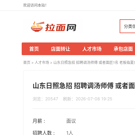
欢迎访问本站！
分类
首页
店面转让
人才市场
承包店面
首页
>
人才市场
>
山东日照急招 招聘调汤师傅 或者面匠1名 老板临夏广河
山东日照急招 招聘调汤师傅 或者面匠
浏览：20547 刷新：2026-07-08 19:25
月薪 :
面议
招聘人数 :
1人