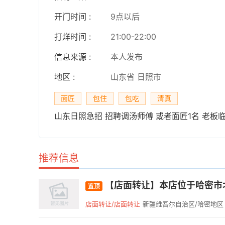
开门时间 :
9点以后
打烊时间 :
21:00-22:00
信息来源 :
本人发布
地区 :
山东省 日照市
面匠
包住
包吃
清真
山东日照急招 招聘调汤师傅 或者面匠1名 老板临夏
推荐信息
【店面转让】本店位于哈密市北
置顶
店面转让/店面转让
新疆维吾尔自治区/哈密地区