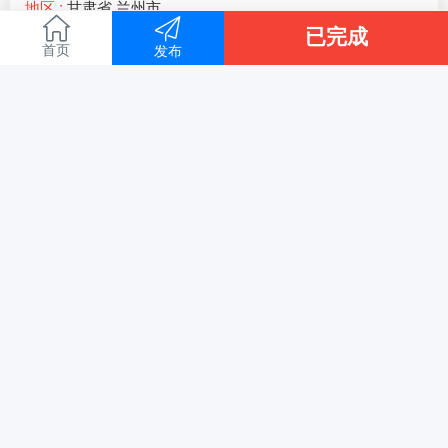
地区 :
甘肃省 兰州市
本人跑堂一名人在兰州随时可以出发，想找一个两口子的小
已完成
店，干活利索有耐心脾气好，需要的老板加微信
首页
发布
全文
23992浏览、
昨天 22:06[刷新]
8
人点赞
无奈ア
回复
越越薪:
联系方式
越越薪:
广东汕尾来不来 夏天没那么热
ℳঞᩚ想ꦿ念້Ꮙ²⁰...
回复
洎甴亾泩:
辽宁来不来兄弟
拉面网用户461438...:
西安学校来不来，活面捞面下面，铁面匠压片机和
面机都有..
洎甴亾泩:
夫妻两人 一拉一帮厨，目前在山东 ，山东