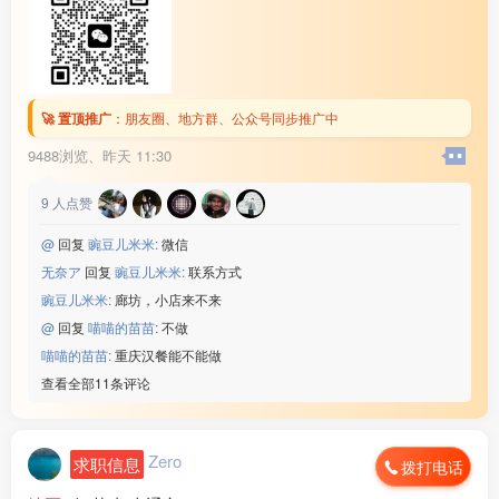
🚀 置顶推广
：
朋友圈、地方群、公众号同步推广中
9488浏览、
昨天 11:30
9
人点赞
@
回复
豌豆儿米米:
微信
无奈ア
回复
豌豆儿米米:
联系方式
豌豆儿米米:
廊坊，小店来不来
@
回复
喵喵的苗苗:
不做
喵喵的苗苗:
重庆汉餐能不能做
查看全部11条评论
Zero
求职信息
拨打电话