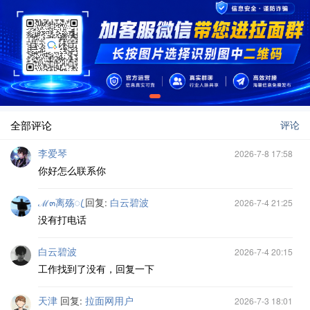
全部评论
评论
李爱琴
2026-7-8 17:58
你好怎么联系你
ℳ๓离殇ꦿ
回复:
白云碧波
2026-7-4 21:25
没有打电话
白云碧波
2026-7-4 20:15
工作找到了没有，回复一下
天津
回复:
拉面网用户
2026-7-3 18:01