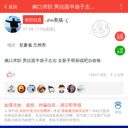
俩口求职 男拉面半袋子左右 女新手帮厨或吧台收银
返回
ℳ๓离殇ꦿ
求职信息
07-08 17:54[刷新]
生成
海报
地区 :
甘肃省 兰州市
一键
复制
俩口求职 男拉面半袋子左右 女新手帮厨或吧台收银
8
13643 浏览、 8 人点赞
如遇无效、虚假、诈骗信息，请立即举报
⚠️ 签约前
切勿付支付任何费用！
务必
查验雇员相关证件！
本站只提供
举报
在线信息展示服务，无法对信息真假进行判断，您与第三方交易产生的
风险与损失均由您个人承担，本站不承担任何责任。