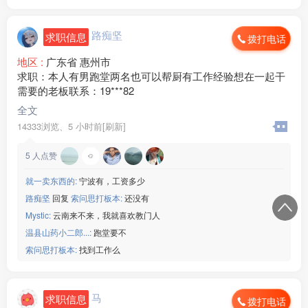
路痴坚
求职信息
拨打电话
地区 :
广东省 惠州市
求职：本人有男跑堂两名也可以帮厨有工作经验想在一起干
需要的老板联系：19***82
全文
14333浏览、
5 小时前[刷新]
5
人点赞
就一卖东西的:
宁波有，工资多少
路痴坚
回复
索问思打板本:
还没有
Mystic:
云南来不来，我就喜欢教门人
温县山药小二郎...:
跑堂要不
索问思打板本:
找到工作么
马
求职信息
拨打电话