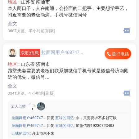
地区 :
江苏省 南通市
本人两口子，人在南通，会拉面的二把手，主要想学手艺，
附近需要的老板滴滴。手机号微信同号
全文
3687浏览、
半小时前[刷新]
拉面网用户469747...
求职信息
拨打电话
地区 :
山东省 济南市
跑堂夫妻需要的老板们联系加微信手机号就是微信号济南附
近的优先，微信号
StarWithU520
全文
3341浏览、
4 小时前[刷新]
2
人点赞
拉面网用户469747...
回复
五味的回忆:
来，只要要求不多就可以
拉面网用户469747...
回复
五味的回忆:
加微信聊19230723498
五味的回忆:
舟山市来不来