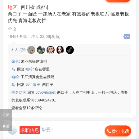
地区 :
四川省 成都市
两口子 一面匠 一跑汤人在老家 有需要的老板联系 临夏老板
优先 青海老板勿扰
全文
18491浏览、
昨天 22:06[刷新]
8
人点赞
馆长:
来不来福建漳州
马
回复
哈哈:
店在哪里
哈哈:
工厂清真食堂会做吗
马
回复
风尘浪子:
两口子
匿名访客
回复
vcvcvincnet:
两口子，人在广州中山，一拉一泡汤，需要
的老板联系18509402470..
查看全部12条评论
订阅
客服
挚爱
求职信息
拨打电话