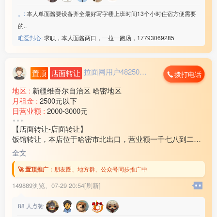
。:
本人单面酱要设备齐全最好写字楼上班时间13个小时住宿方便需要
的..
唯爱封心:
求职，本人面酱两口，一拉一跑汤，17793069285
拉面网用户482503...
置顶
店面转让
拨打电话
地区 :
新疆维吾尔自治区 哈密地区
月租金 :
2500元以下
日营业额 :
2000-3000元
转让费 :
10万-15万元
【店面转让-店面转让】
饭馆转让，本店位于哈密市北出口，营业额一千七八到二
千，房租带住房3万2还剩半年房租，因家中有事现对外转
全文
让，有意向的联系18***21
🚀 置顶推广
：
朋友圈、地方群、公众号同步推广中
149889浏览、
07-29 20:54[刷新]
88
人点赞