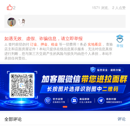
2
1571 浏览、 2 人点赞
如遇无效、虚假、诈骗信息，请立即举报
⚠️ 签约前切勿付
订金、押金、租金
等一切费用！务必
实地看店
， 查验
举报
店主和店面房屋证件！本站只提供在线信息展示服务，无法对信息真假
进行判断，您与第三方交易产生的风险与损失均由您个人承担，本站不
承担任何责任。
全部评论
评论