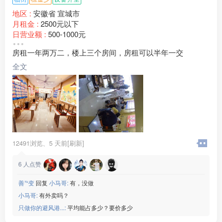
地区 :
安徽省 宣城市
月租金 :
2500元以下
日营业额 :
500-1000元
转让费 :
3万-6万元
房租一年两万二，楼上三个房间，房租可以半年一交
水电费 :
500-800元
店面面积 :
70㎡ (平米)
全文
周边环境 :
学校 小区 公园
店内设施 :
水电 燃气 空调
12491浏览、
5 天前[刷新]
6
人点赞
善℡变
回复
小马哥:
有，没做
小马哥:
有外卖吗？
只做你的避风港...:
平均能占多少？要价多少