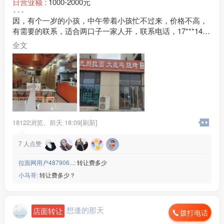
日营业额 :
1000-2000元
转让费 :
面议
因，有个一岁的小孩，中午带着小孩忙不过来，价格不高，
水电费 :
500元以下
有需要的联系，适合两口子一家人开，联系电话，17***14，
外卖情况 :
没有
平均，一千二三，保底1000
店面面积 :
160㎡ (平米)
全文
周边环境 :
工厂 小区 其他
店内设施 :
齐全
18122浏览、
前天 18:09[刷新]
7
人点赞
拉面网用户487906...:
转让费多少
小马哥:
转让费多少？
想逢的那天
店面转让
拨打电话