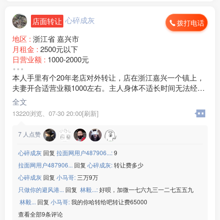
心碎成灰
店面转让
拨打电话
地区 :
浙江省 嘉兴市
月租金 :
2500元以下
日营业额 :
1000-2000元
转让费 :
6万-10万元
本人手里有个20年老店对外转让，店在浙江嘉兴一个镇上，
店面面积 :
60㎡ (平米)
夫妻开合适营业额1000左右。主人身体不适长时间无法经
周边环境 :
工厂
营。需要联系电话详谈；15***19非诚勿扰
店内设施 :
水电 空调 WIFI 其他
全文
13220浏览、
07-30 20:00[刷新]
7
人点赞
心碎成灰
回复
拉面网用户487906...:
9
拉面网用户487906...
回复
心碎成灰:
转让费多少
心碎成灰
回复
小马哥:
三万9万
只做你的避风港...
回复
ㅤ ㅤㅤㅤㅤㅤㅤ林毅...:
好呗，加微一七六九三一二七五五九
ㅤ ㅤㅤㅤㅤㅤㅤ林毅...
回复
小马哥:
我的你哈转给吧转让费65000
查看全部9条评论