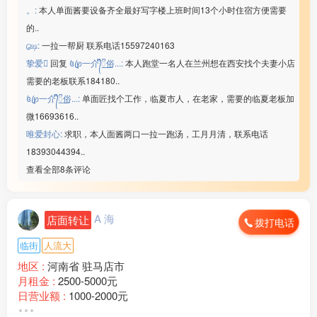
。:
本人单面酱要设备齐全最好写字楼上班时间13个小时住宿方便需要
的..
௸:
一拉一帮厨 联系电话15597240163
挚爱
回复
꧔ꦿ℘一介᭄ᩚ꯭ᩚ俗...:
本人跑堂一名人在兰州想在西安找个夫妻小店
需要的老板联系184180..
꧔ꦿ℘一介᭄ᩚ꯭ᩚ俗...:
单面匠找个工作，临夏市人，在老家，需要的临夏老板加
微16693616..
唯爱封心:
求职，本人面酱两口一拉一跑汤，工月月清，联系电话
18393044394..
查看全部8条评论
A 海
店面转让
拨打电话
临街
人流大
地区 :
河南省 驻马店市
月租金 :
2500-5000元
日营业额 :
1000-2000元
转让费 :
面议