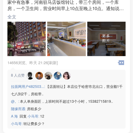
家中有急事，河南驻马店饭馆转让，带三个房间，一个库
水电费 :
500-800元
房，一个卫生间，营业时间早上10点至晚上10点。通知说租
外卖情况 :
偶尔
金到11月份下调。没有团购。旁边一个连锁酒店宾馆正在装
店面面积 :
200㎡ (平米)
全文
修中，有提升发展的空间。精装修。禁止饮酒，严禁饮酒。
周边环境 :
工厂 学校 小区 商超 市场
门口可以停十几辆车。
店内设施 :
水电 电视 空调 电话 WIFI 齐全
更多
图片
14656浏览、
昨天 21:26[刷新]
8
人点赞
拉面网用户482503...:
【店面转让】本店位于哈密市北出口，营业额1千
七八到2千，房租带..
@。:
本人单身面匠，上班时间不超过13个小时，15382715819..
随缘而遇:
房租多少
A 海
回复
小马哥:
12
小马哥:
转让费多少？