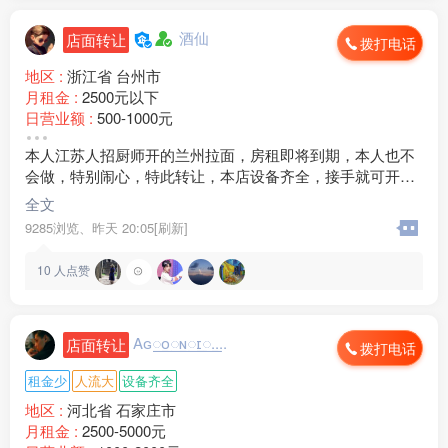
酒仙
店面转让
拨打电话
地区 :
浙江省 台州市
月租金 :
2500元以下
日营业额 :
500-1000元
转让费 :
1万-3万元
本人江苏人招厨师开的兰州拉面，房租即将到期，本人也不
店面面积 :
30㎡ (平米)
会做，特别闹心，特此转让，本店设备齐全，接手就可开
周边环境 :
工厂 小区 商超 车站
业，低价转让
店内设施 :
齐全
全文
9285浏览、
昨天 20:05[刷新]
10
人点赞
Aɢ꯭ᴏ꯭ɴ꯭ɪ꯭....
店面转让
拨打电话
租金少
人流大
设备齐全
地区 :
河北省 石家庄市
月租金 :
2500-5000元