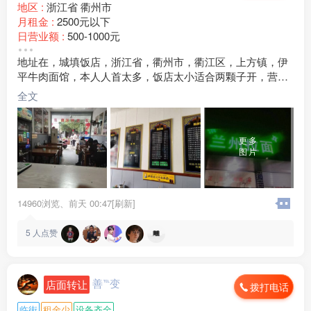
地区 :
浙江省 衢州市
月租金 :
2500元以下
日营业额 :
500-1000元
转让费 :
1万-3万元
地址在，城填饭店，浙江省，衢州市，衢江区，上方镇，伊
店面面积 :
60㎡ (平米)
平牛肉面馆，本人人首太多，饭店太小适合两颗子开，营业
周边环境 :
小区
额，七八百到一千左右，六十平米，房租一年九千五百，本
店内设施 :
水电 其他
全文
人人力多，太小另有发展，便宜转让，联系马，17***07
更多
图片
14960浏览、
前天 00:47[刷新]
5
人点赞
善℡变
店面转让
拨打电话
临街
租金少
设备齐全