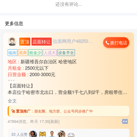
还没有评论...
更多信息
拉面网用户482503...
置顶
店面转让
拨打电话
临街
底商
租金少
人流大
设备齐全
地区 :
新疆维吾尔自治区 哈密地区
月租金 :
2500元以下
日营业额 :
2000-3000元
转让费 :
10万-15万元
【店面转让】
本店位于哈密市北出口，营业额1千七八到2千，房租带住房
3万2还剩十个月房租，因家中有事现对外转让，装让费15
全文
万，有意向的联系18***21
🚀 置顶推广
：
朋友圈、地方群、公众号同步推广中
47894浏览、
昨天 17:35[刷新]
33
人点赞