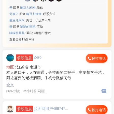
@
回复
豌豆儿米米:
微信
无奈ア
回复
豌豆儿米米:
联系方式
豌豆儿米米:
廊坊，小店来不来
@
回复
喵喵的苗苗:
不做
喵喵的苗苗:
重庆汉餐能不能做
查看全部11条评论
Zero
求职信息
拨打电话
地区 :
江苏省 南通市
本人两口子，人在南通，会拉面的二把手，主要想学手艺，
附近需要的老板滴滴。手机号微信同号
全文
3687浏览、
半小时前[刷新]
拉面网用户469747...
求职信息
拨打电话