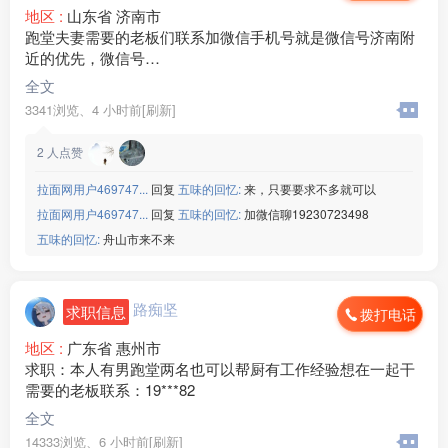
地区 :
山东省 济南市
跑堂夫妻需要的老板们联系加微信手机号就是微信号济南附
近的优先，微信号
StarWithU520
全文
3341浏览、
4 小时前[刷新]
2
人点赞
拉面网用户469747...
回复
五味的回忆:
来，只要要求不多就可以
拉面网用户469747...
回复
五味的回忆:
加微信聊19230723498
五味的回忆:
舟山市来不来
路痴坚
求职信息
拨打电话
地区 :
广东省 惠州市
求职：本人有男跑堂两名也可以帮厨有工作经验想在一起干
需要的老板联系：19***82
全文
14333浏览、
6 小时前[刷新]