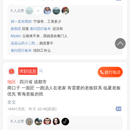
5
人点赞
就一卖东西的:
宁波有，工资多少
路痴坚
回复
索问思打板本:
还没有
Mystic:
云南来不来，我就喜欢教门人
温县山药小二郎...:
跑堂要不
索问思打板本:
找到工作么
马
求职信息
拨打电话
地区 :
四川省 成都市
两口子 一面匠 一跑汤人在老家 有需要的老板联系 临夏老板
优先 青海老板勿扰
全文
18491浏览、
昨天 22:06[刷新]
8
人点赞