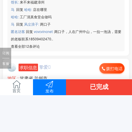
馆长:
来不来福建漳州
马
回复
哈哈:
店在哪里
哈哈:
工厂清真食堂会做吗
马
回复
风尘浪子:
两口子
匿名访客
回复
vcvcvincnet:
两口子，人在广州中山，一拉一泡汤，需要
的老板联系18509402470..
查看全部12条评论
订阅
客服
挚爱
求职信息
拨打电话
地区 :
甘肃省 兰州市
本人跑堂一名人在兰州随时可以出发，想找一个两口子的小
已完成
店，干活利索有耐心脾气好，需要的老板加微信
首页
发布
全文