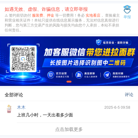
如遇无效、虚假、诈骗信息，请立即举报
⚠️ 签约前切勿付
服装费、押金
等一切费用！务必
实地看店
， 查验雇主
举报
和营业相关证件！本站只提供在线信息展示服务，无法对信息真假进行
判断，您与第三方交易产生的风险与损失均由您个人承担，本站不承担
任何责任。
全部评论
评论
木木
2025-6-5 09:58
上班几小时，一天出着多少面
点击加载更多