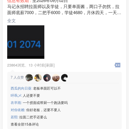
信息有效期 :
至2026年09月02日
马记永招聘拉面师以及学徒，只要单面酱，两口子勿扰，拉
面师底薪7000，二把手6000，学徒4680，月休四天，一天工
作9个小时，工作氛围融洽，包吃住 ，清真食材，拉面师都
全文
是回民地址：北京市朝阳区合生汇商场《马记永兰州牛肉
面》常年招聘有意向直接联系图片下方电话，没时间看评
论，电话也是微信
23864浏览、
13 小时前[刷新]
7
人点赞
西瓜的向日葵:
老板单面匠可以不
吥乖乄:
人还要不要
衣卒雨:
一个捞面或帮厨一个跑汤要吗
对你依赖:
你好老板，还要不要人
若熙:
拉面二把手还要么
查看全部15条评论