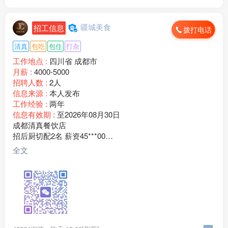
疆城美食
招工信息
拨打电话
清真
包吃
包住
打杂
工作地点 :
四川省 成都市
月薪 :
4000-5000
招聘人数 :
2人
信息来源 :
本人发布
工作经验 :
两年
信息有效期 :
至2026年08月30日
成都清真餐饮店
招后厨切配2名 薪资45***00
老板临夏人，门店客源稳定，现招聘后厨切配2名
全文
任职要求：
1、有餐饮切配经验，会食材改刀、配菜、整理库房、打扫后
厨卫生；
2、为人勤快肯干，手脚麻利，服从厨师长和门店管理安排；
3、做事踏实靠谱，能长期稳定上班，短期过渡勿扰；
。
薪资福利：月薪45***00元，工资按月准时发放，包吃包住