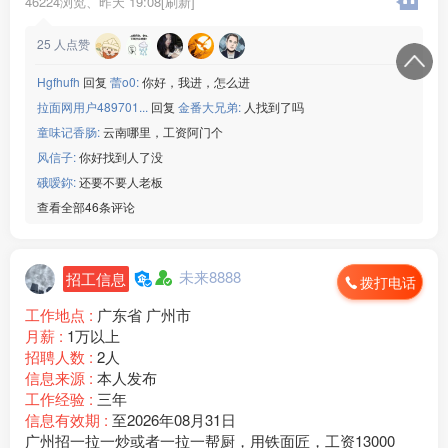
46224浏览、
昨天 19:08[刷新]
月休两天
工作地点：四川成都
25
人点赞
联系电话：15***52
Hgfhufh
回复
蕾o0:
你好，我进，怎么进
拉面网用户489701...
回复
金番大兄弟:
人找到了吗
童味记香肠:
云南哪里，工资阿门个
风信子:
你好找到人了没
硪嗳鉨:
还要不要人老板
查看全部46条评论
未来8888
招工信息
拨打电话
工作地点 :
广东省 广州市
月薪 :
1万以上
招聘人数 :
2人
信息来源 :
本人发布
工作经验 :
三年
信息有效期 :
至2026年08月31日
广州招一拉一炒或者一拉一帮厨，用铁面匠，工资13000