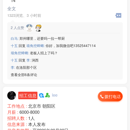
**14
全文
1323浏览、
3 小时前
2
人点赞
白马:
郑州哪里，还要吗一拉一帮厨
十五
回复
墙角挖蟑螂:
你好，加我微信吧13525447114
墙角挖蟑螂:
老板人招上了吗？
十五
回复
李:
涧西
李:
在洛阳那个区
查看全部6条评论
lee
招工信息
拨打电话
工作地点 :
北京市 朝阳区
月薪 :
6000-8000
招聘人数 :
1人
信息来源 :
本人发布