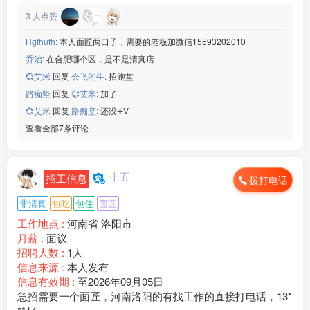
3
人点赞
Hgfhufh:
本人面匠两口子，需要的老板加微信15593202010
乔治:
在合肥哪个区，是不是清真店
💞艾米
回复
会飞的牛:
招跑堂
路痴坚
回复
💞艾米:
加了
💞艾米
回复
路痴坚:
还没➕V
查看全部7条评论
十五
招工信息
拨打电话
非清真
包吃
包住
面匠
工作地点 :
河南省 洛阳市
月薪 :
面议
招聘人数 :
1人
信息来源 :
本人发布
信息有效期 :
至2026年09月05日
急招需要一个面匠，河南洛阳的有找工作的直接打电话，13*