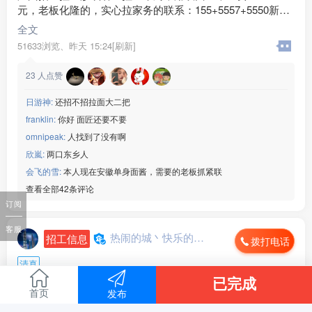
元，老板化隆的，实心拉家务的联系：155+5557+5550新手
勿扰，青海人优先
全文
51633浏览、
昨天 15:24[刷新]
23
人点赞
日游神:
还招不招拉面大二把
franklin:
你好 面匠还要不要
omnipeak:
人找到了没有啊
欣嵐:
两口东乡人
会飞的雪:
本人现在安徽单身面酱，需要的老板抓紧联
查看全部42条评论
订阅
客服
热闹的城丶快乐的心...
招工信息
拨打电话
清真
已完成
工作地点 :
宁夏回族自治区 固原市
首页
发布
月薪 :
6000-8000