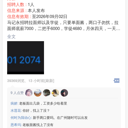
招聘人数 :
1人
信息来源 :
本人发布
信息有效期 :
至2026年09月02日
马记永招聘拉面师以及学徒，只要单面酱，两口子勿扰，拉
面师底薪7000，二把手6000，学徒4680，月休四天，一天工
作9个小时，工作氛围融洽，包吃住 ，清真食材，拉面师都
全文
是回民地址：北京市朝阳区合生汇商场《马记永兰州牛肉
面》常年招聘有意向直接联系图片下方电话，没时间看评
论，电话也是微信
39369浏览、
13 小时前[刷新]
9
人点赞
病娇:
老板面出几袋，工资多少给着里
水莲花:
你好，找上了没？
何时为我动心:
新手两口要吗。在广州随时可以出发
恩希玛:
老板面酱找上了没有