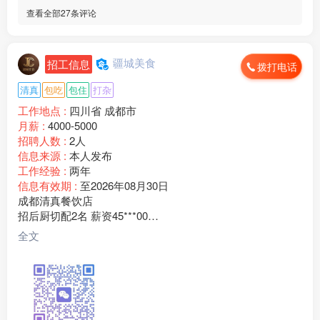
查看全部27条评论
疆城美食
招工信息
拨打电话
清真
包吃
包住
打杂
工作地点 :
四川省 成都市
月薪 :
4000-5000
招聘人数 :
2人
信息来源 :
本人发布
工作经验 :
两年
信息有效期 :
至2026年08月30日
成都清真餐饮店
招后厨切配2名 薪资45***00
老板临夏人，门店客源稳定，现招聘后厨切配2名
全文
任职要求：
1、有餐饮切配经验，会食材改刀、配菜、整理库房、打扫后
厨卫生；
2、为人勤快肯干，手脚麻利，服从厨师长和门店管理安排；
3、做事踏实靠谱，能长期稳定上班，短期过渡勿扰；