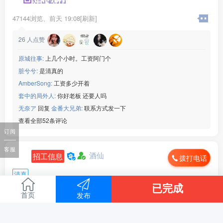
。
薪资福利：月薪45***00元，工资按月准时发放，包吃包住
47144浏览、
前天 19:08[刷新]
月休两天
工作地点：四川成都
26
人点赞
联系电话：15***52
原城往事:
上几个小时。工资阿门个
脏兮兮:
是清真的
AmberSong:
工资多少开着
套中的局外人:
你好老板 还要人吗
无奈ア
回复
金番大兄弟:
联系方式发一下
查看全部52条评论
订阅
客服
酒仙
招工信息
拨打电话
清真
已完成
工作地点 :
浙江省 台州市
首页
发布
月薪 :
面议
招聘人数 :
1人
信息来源 :
本人发布