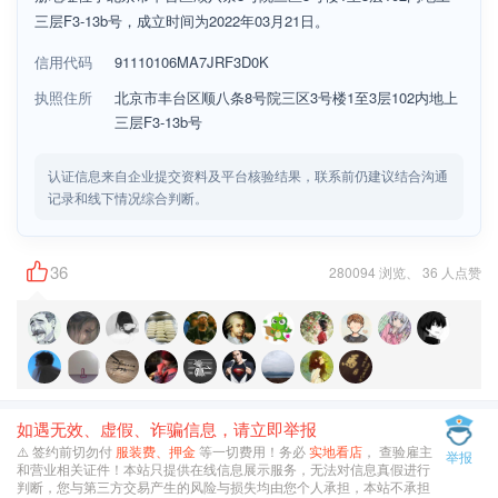
三层F3-13b号，成立时间为2022年03月21日。
信用代码
91110106MA7JRF3D0K
执照住所
北京市丰台区顺八条8号院三区3号楼1至3层102内地上
三层F3-13b号
认证信息来自企业提交资料及平台核验结果，联系前仍建议结合沟通
记录和线下情况综合判断。
36
280094 浏览、 36 人点赞
如遇无效、虚假、诈骗信息，请立即举报
⚠️ 签约前切勿付
服装费、押金
等一切费用！务必
实地看店
， 查验雇主
举报
和营业相关证件！本站只提供在线信息展示服务，无法对信息真假进行
判断，您与第三方交易产生的风险与损失均由您个人承担，本站不承担