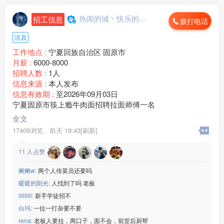
热闹的城丶快乐的心...
招工信息
拨打电话
清真
工作地点 :
宁夏回族自治区 固原市
月薪 :
6000-8000
招聘人数 :
1人
信息来源 :
本人发布
信息有效期 :
至2026年09月03日
宁夏固原市筷上瘾牛肉面招聘拉面师傅一名
全文
17409浏览、
前天 19:43[刷新]
11
人点赞
阑阑w:
两个人传菜员还要吗
暖暖的阳光:
人找到了吗 老板
lllllllll:
新手学徒招不
白玛:
一拉一打杂要不要
rena:
老板人要拉，两口子，面不会，前堂后厨帮