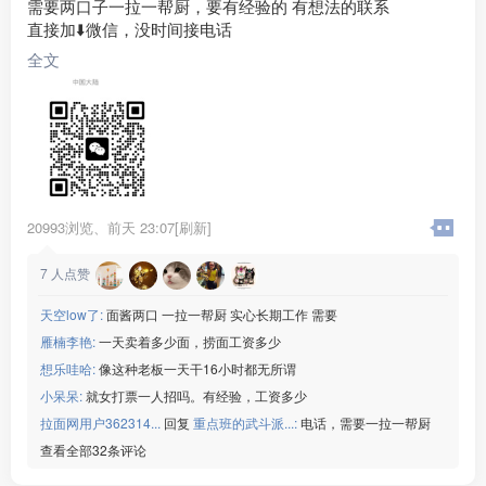
需要两口子一拉一帮厨，要有经验的 有想法的联系
直接加⬇️微信，没时间接电话
全文
20993浏览、
前天 23:07[刷新]
7
人点赞
天空low了:
面酱两口 一拉一帮厨 实心长期工作 需要
雁楠李艳:
一天卖着多少面，捞面工资多少
想乐哇哈:
像这种老板一天干16小时都无所谓
小呆呆:
就女打票一人招吗。有经验，工资多少
拉面网用户362314...
回复
重点班的武斗派...:
电话，需要一拉一帮厨
查看全部32条评论