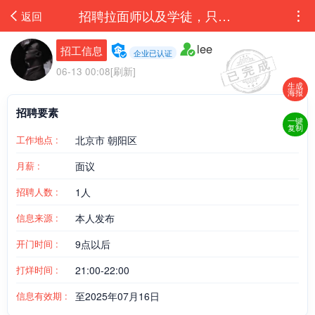
招聘拉面师以及学徒，只要单面酱，两口子勿扰，拉面师底薪7000+奖金，二把手6000，学...
返回
lee
招工信息
企业已认证
06-13 00:08[刷新]
生成
海报
招聘要素
一键
复制
工作地点 :
北京市 朝阳区
月薪 :
面议
招聘人数 :
1人
信息来源 :
本人发布
开门时间 :
9点以后
打烊时间 :
21:00-22:00
信息有效期 :
至2025年07月16日