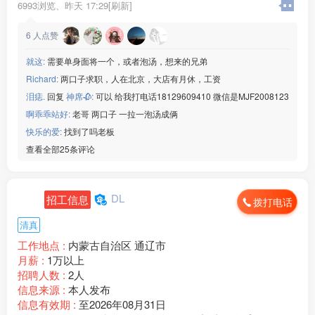
6993浏览、
昨天 17:29[刷新]
6
人点赞
就这:
需要单身面将一个，或者泡汤，想来的兄弟
Richard:
两口子求职，人在北京，大店有月休，工资
泪痣.
回复
神席🥀:
可以 给我打电话18129609410 微信是MJF2008123
啊乖乖站好:
老哥 两口子 一拉一泡汤成俩
快乐的爱:
找到了吗老板
查看全部25条评论
DL
招工信息
拨打电话
清真
工作地点 :
内蒙古自治区 通辽市
月薪 :
1万以上
招聘人数 :
2人
信息来源 :
本人发布
信息有效期 :
至2026年08月31日