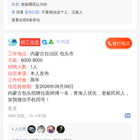
灰原:
老板哪里认为你
☑️年龄男18-47/女45岁
☑️回族/汉族,会认识字
雾
回复
蓝色幻影:
不要相信这个人，汉族人
☑️厂吃厂住,坐班独立岗位
查看全部9条评论
☑️综合工资55***00/月
以上企业联系微信：www235350
————————————
牛肉面
招工信息
拨打电话
安徽兴宇内饰厂
☑️19元/时➕免费吃饭
工作地点 :
内蒙古自治区 包头市
☑️年龄男18-47/女45岁
月薪 :
6000-8000
☑️回族/汉族,会认识字
招聘人数 :
1人
☑️厂吃厂住,坐班独立岗位
信息来源 :
本人发布
综合工资60***00/月夜班补助24
工作经验 :
两年
以上企业联系微信：www235350
信息有效期 :
至2026年09月09日
————————————
内蒙古包头招牌拉面师傅一名，青海人优先，老板民和人，
☑️ 浙江区域工厂☑️
加我微信手机同号！
————————————
全文
宏昌科技】
3681浏览、
10 小时前
[玫瑰]年龄：男女 18-45 周岁
[玫瑰]生产：洗衣机配件
4
人点赞
[玫瑰]班次：两班倒
[玫瑰]食宿：包吃包住