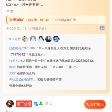
☑️27元/小时➕夫妻房
☑️年龄18-50岁（查流水）
全文
☑️回族/汉族➕查案底
☑️需要认识字,不做体检
🚀 置顶推广
：
朋友圈、地方群、公众号同步推广中
综合工资65***00/月
4400浏览、
12 小时前[刷新]
联系微信：www235350
————————————
9
人点赞
3⃣️江苏昆山联滔电子
☑️工资:22元/小时
拉面网用户376700...:
本人单身面匠 人在湖北 需要的老板联系
☑️回族/汉族,刷卡吃饭
17797034214湖北优先）..
☑️年龄男23-45/女48岁
牧羊人:
本人招聘一拉一炒广东珠海来的兄弟联系19225202312..
☑️需要厂车,坐班不体检
综合工资55***00/月
路菲:
招聘拉面师，地址深圳，工资7000，工作9小
微信：www235350
大狸:
还需要面匠吗
————————————
开往清晨的夜班车...:
老板 炒酱还要不要
4⃣️昆明手机配件厂
查看全部9条评论
☑️22元/小时
☑️年龄18-45岁（查流水）
☑️回族/汉族,不要文化
酒仙
招工信息
综合工资55***00/月
拨打电话
联系微信：www235350