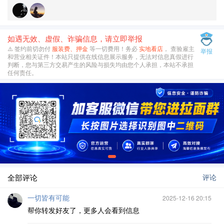
如遇无效、虚假、诈骗信息，请立即举报
⚠️ 签约前切勿付
服装费、押金
等一切费用！务必
实地看店
， 查验雇主
举报
和营业相关证件！本站只提供在线信息展示服务，无法对信息真假进行
判断，您与第三方交易产生的风险与损失均由您个人承担，本站不承担
任何责任。
全部评论
评论
一切皆有可能
2025-12-16 20:15
帮你转发好友了，更多人会看到信息