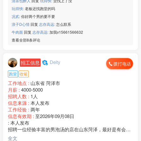
清茶也醉人
回复
玩得怏:
货找上了没
[玫瑰]薪资：保底18+计件
玩得怏:
老板还找跑堂的吗
微信：www235350
———————————
况贰:
你好两个男的要不要
【群创光电】
浪子D心情
回复
志存高远:
怎么联系
[玫瑰]年龄：男女 18-45周岁
牛肉面
回复
志存高远:
加我v15661566632
[玫瑰]生产：车载导航
查看全部8条评论
[玫瑰]班次：两班倒
[玫瑰]食宿：包吃包住
[玫瑰]薪资：正式工底薪2660
Deity
微信：www235350
招工信息
拨打电话
———————————
跑堂
收银
【晟铭电子】
[玫瑰]年龄：男女18-45周岁
工作地点 :
山东省 菏泽市
[玫瑰]生产：电脑外壳
月薪 :
4000-5000
[玫瑰]班次：两班倒
招聘人数 :
1人
[玫瑰]食宿：包吃包住
信息来源 :
本人发布
[玫瑰]薪资：18元/小时
工作经验 :
两年
微信：www235350
信息有效期 :
至2026年09月08日
———————————
: 本人发布
【诚美材料】
招聘一位经验丰富的男泡汤的店在山东菏泽，最好是有会打
[玫瑰]年龄：男女18-32周岁
票收银经验的， 工资一个月4800上班十三个小时只要男的
全文