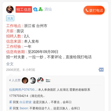
☑️厂吃厂住,不查案底
☑️综合工资65***00
酒仙
招工信息
拨打电话
联系微信：www235350
————————————
清真
湖北线路板厂
工作地点 :
浙江省 台州市
☑️20元/时➕免费吃饭
月薪 :
面议
☑️年龄男18-47/女45岁
招聘人数 :
2人
☑️回族/汉族,会认识字
信息来源 :
本人发布
☑️厂吃厂住,坐班独立岗位
工作经验 :
一年
☑️综合工资55***00/月
信息有效期 :
至2026年09月09日
以上企业联系微信：www235350
招一对夫妻，一拉一炒，不要评论，直接给我打电话
————————————
扬州沪光开关厂
全文
☑️19元/时➕免费吃饭
2906浏览、
8 小时前
☑️年龄男18-47/女45岁
☑️回族/汉族,会认识字
4
人点赞
☑️厂吃厂住,坐班独立岗位
☑️综合工资55***00/月
拉面网用户376700...:
本人单身面匠 人在湖北 需要的老板联系
以上企业联系微信：www235350
17797034214（湖北优先..
————————————
雾
回复
白云碧波:
这是汉族人，不要去，会坏口
扬州沪光开关厂
雾
回复
3soon:
不要相信这个人，这是汉族人，会坏口
☑️19元/时➕免费吃饭