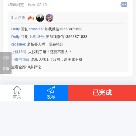
[玫瑰]生产：电脑显示器
4599浏览、
昨天 22:13
[玫瑰]班次：两班倒
[玫瑰]食宿：包吃包住
3
人点赞
[玫瑰]薪资：20元/小时
微信：www235350
Deity
回复
crosslee:
加我微信13563871838
———————————
Deity
回复
上机18号:
要加我微信13563871838
【奉化新能源】
crosslee:
老板要人吗，我在镇州
[玫瑰]年龄：男女18-45周岁
[玫瑰]生产：新能源电池边框
上机18号:
人找到了嘛？还要不要人？
[玫瑰]班次：两班倒
订阅
小影的独白:
老板人找上了没有，新手成不成
[玫瑰]食宿：包吃包住
查看全部10条评论
客服
[玫瑰]薪资：20元/小时
微信：www235350
———————————
【华阳电子】
已完成
[玫瑰]年龄：男女19-45周岁
首页
发布
[玫瑰]生产：变速箱外壳
[玫瑰]班次：两班倒
[玫瑰]食宿：免费住宿和三餐
[玫瑰]薪资：19-20元/小时
微信：www235350
———————————