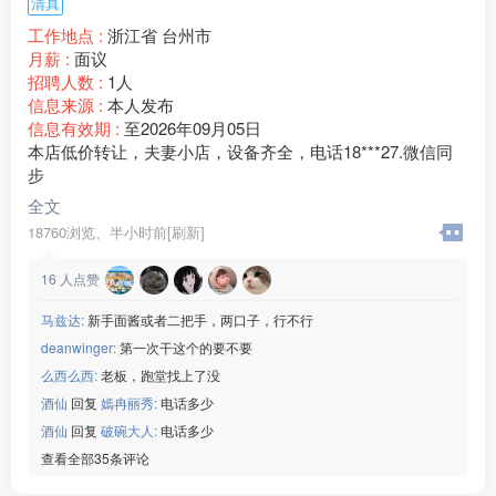
清真
————————————
6⃣️江苏东台领胜（查流水）
工作地点 :
浙江省 台州市
☑️22元/小时➕餐补480
月薪 :
面议
☑️年龄男女18-48岁
招聘人数 :
1人
☑️回族/汉族,要文化
信息来源 :
本人发布
☑️厂吃厂住,查案底
信息有效期 :
至2026年09月05日
综合工资65***00/月
本店低价转让，夫妻小店，设备齐全，电话18***27.微信同
联系微信：www235350
步
————————————
全文
7⃣️昆山包装厂（查流水）
18760浏览、
半小时前[刷新]
☑️21/小时➕3餐免费
☑️年龄男16-42/女45岁
16
人点赞
☑️回族/汉族需要认识字
☑️坐厂车10分钟不查案底
马兹达:
新手面酱或者二把手，两口子，行不行
综合工资:55***00/月
deanwinger:
第一次干这个的要不要
联系微信：www235350
么西么西:
老板，跑堂找上了没
————————————
酒仙
回复
嫣冉丽秀:
电话多少
9⃣️温州开关厂
☑️18元保底/＋计件月工时330
酒仙
回复
破碗大人:
电话多少
☑️年龄男20-45
查看全部35条评论
☑️回族/汉族➕小学文化