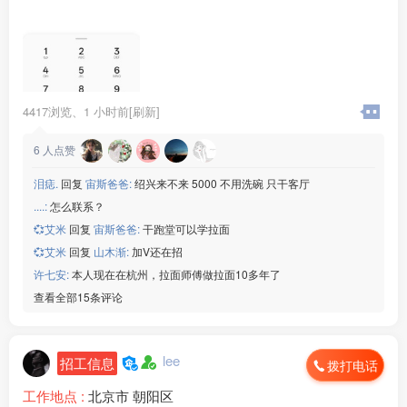
4417浏览、
1 小时前[刷新]
6
人点赞
泪痣.
回复
宙斯爸爸:
绍兴来不来 5000 不用洗碗 只干客厅
....:
怎么联系？
💞艾米
回复
宙斯爸爸:
干跑堂可以学拉面
💞艾米
回复
山木渐:
加V还在招
许七安:
本人现在在杭州，拉面师傅做拉面10多年了
查看全部15条评论
lee
招工信息
拨打电话
工作地点 :
北京市 朝阳区