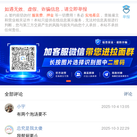
如遇无效、虚假、诈骗信息，请立即举报
⚠️ 签约前切勿付
服装费、押金
等一切费用！务必
实地看店
， 查验雇主
举报
和营业相关证件！本站只提供在线信息展示服务，无法对信息真假进行
判断，您与第三方交易产生的风险与损失均由您个人承担，本站不承担
任何责任。
全部评论
评论
小宇
2025-10-4 13:05
有两个泡汤要不
总究是我太傻
2025-10-3 22:29
我帮厨要么