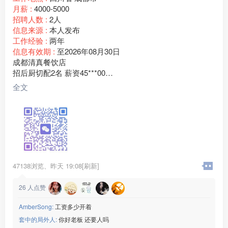
月薪 :
4000-5000
招聘人数 :
2人
信息来源 :
本人发布
工作经验 :
两年
信息有效期 :
至2026年08月30日
成都清真餐饮店
招后厨切配2名 薪资45***00
老板临夏人，门店客源稳定，现招聘后厨切配2名
全文
任职要求：
1、有餐饮切配经验，会食材改刀、配菜、整理库房、打扫后
厨卫生；
2、为人勤快肯干，手脚麻利，服从厨师长和门店管理安排；
3、做事踏实靠谱，能长期稳定上班，短期过渡勿扰；
。
薪资福利：月薪45***00元，工资按月准时发放，包吃包住
47138浏览、
昨天 19:08[刷新]
月休两天
工作地点：四川成都
26
人点赞
联系电话：15***52
AmberSong:
工资多少开着
套中的局外人:
你好老板 还要人吗