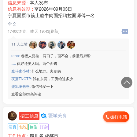
信息来源 :
本人发布
信息有效期 :
至2026年09月03日
宁夏固原市筷上瘾牛肉面招聘拉面师傅一名
全文
17400浏览、
昨天 19:43[刷新]
11
人点赞
rena:
老板人要拉，两口子，面不会，前堂后厨帮
....:
你好还要人吗。两个面酱
魔斗家小林:
什么地方。夫妻俩
夜蒲TNOTP:
我在东莞，工资给这多少
盛旭琳爸爸:
微信号发一下
查看全部23条评论
疆城美食
招工信息
拨打电话
清真
包吃
包住
打杂
工作地点 :
四川省 成都市