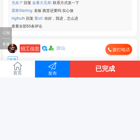
无奈ア
回复
金番大兄弟:
联系方式发一下
霜寒Starling:
老板 跑堂还要吗 实心做
Hgfhufh
回复
蕾o0:
你好，我进，怎么进
查看全部50条评论
订阅
客服
酒仙
招工信息
拨打电话
清真
已完成
工作地点 :
浙江省 台州市
首页
发布
月薪 :
面议
招聘人数 :
1人
信息来源 :
本人发布
信息有效期 :
至2026年09月05日
本店低价转让，夫妻小店，设备齐全，电话18***27.微信同
步
全文
15529浏览、
昨天 15:51
14
人点赞