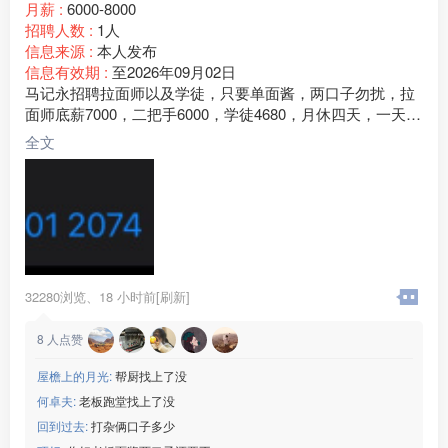
月薪 :
6000-8000
招聘人数 :
1人
信息来源 :
本人发布
信息有效期 :
至2026年09月02日
马记永招聘拉面师以及学徒，只要单面酱，两口子勿扰，拉
面师底薪7000，二把手6000，学徒4680，月休四天，一天工
作9个小时，工作氛围融洽，包吃住 ，清真食材，拉面师都
全文
是回民地址：北京市朝阳区合生汇商场《马记永兰州牛肉
面》常年招聘有意向直接联系图片下方电话，没时间看评
论，电话也是微信
32280浏览、
18 小时前[刷新]
8
人点赞
屋檐上的月光:
帮厨找上了没
何卓夫:
老板跑堂找上了没
回到过去:
打杂俩口子多少