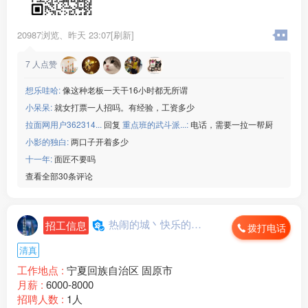
20987浏览、
昨天 23:07[刷新]
7
人点赞
想乐哇哈:
像这种老板一天干16小时都无所谓
小呆呆:
就女打票一人招吗。有经验，工资多少
拉面网用户362314...
回复
重点班的武斗派...:
电话，需要一拉一帮厨
小影的独白:
两口子开着多少
十一年:
面匠不要吗
查看全部30条评论
热闹的城丶快乐的心...
招工信息
拨打电话
清真
工作地点 :
宁夏回族自治区 固原市
月薪 :
6000-8000
招聘人数 :
1人