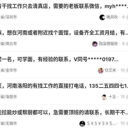
两口子泡堂踏实肯干找工
省/深圳市
晚风吹
·
9
本人单面酱，汉族，想在河南或者附近找个面馆，设备齐全工
省/商丘市
陆柒捌僦拾
·
9
名，可学面，有经验的联系，V同号*****0197...
省/金华市
💞艾米
·
10
急招需要一个面匠，河南
省/洛阳市
十五
·
10
求职，面匠两口能拉能炒或帮厨都可以，急需要顶班的请联系
省/无锡市
＄￥＄￥＄￥＄...
·
10