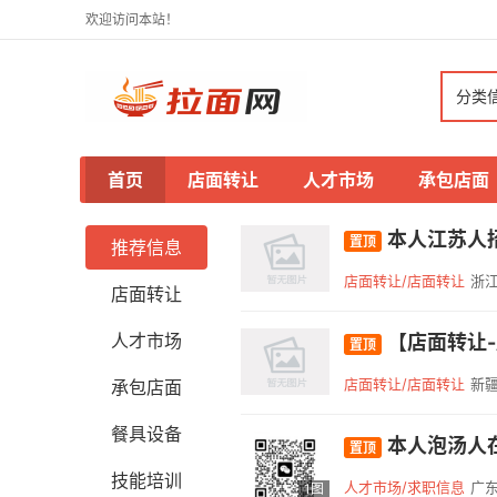
欢迎访问本站！
分类
首页
店面转让
人才市场
承包店面
本人江苏人招
置顶
推荐信息
店面转让/店面转让
浙江
店面转让
人才市场
【店面转让-店
置顶
店面转让/店面转让
新
承包店面
餐具设备
本人泡汤人在
置顶
技能培训
人才市场/求职信息
广东
1图