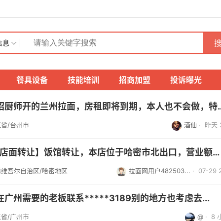
搜
信息
餐具设备
技能培训
招商加盟
投诉曝光
厨师开的兰州拉面，房租即将到期，本人也不会做，特别闹心，特...
省/台州市
酒仙
·
昨天 2
面转让】饭馆转让，本店位于哈密市北出口，营业额一千七八到...
疆维吾尔自治区/哈密地区
拉面网用户482503...
· 07-29 
广州需要的老板联系*****3189别的地方也考虑去...
省/广州市
@
·
8