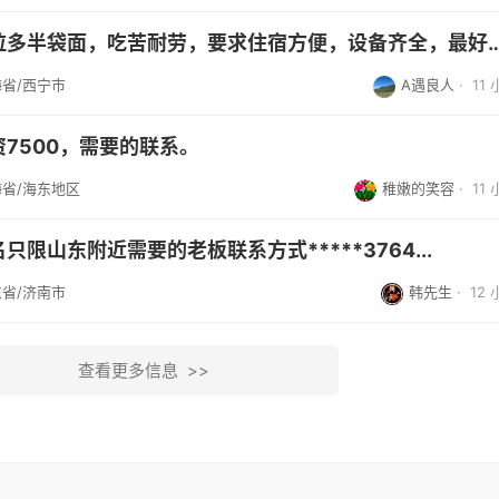
单身面匠，可以拉多半袋面，吃苦耐劳，要求住宿方便，设备
省/西宁市
A遇良人
·
11
7500，需要的联系。
省/海东地区
稚嫩的笑容
·
11
限山东附近需要的老板联系方式*****3764...
省/济南市
韩先生
·
12
查看更多信息 >>