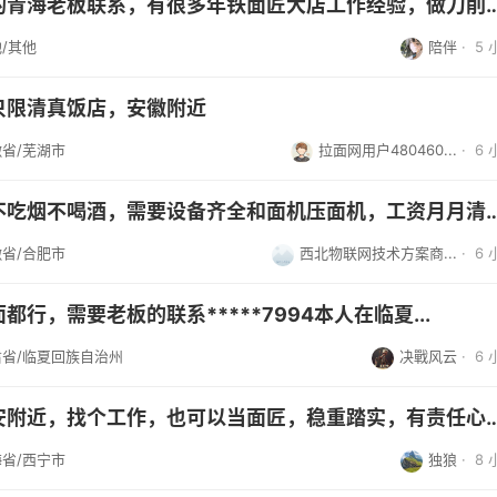
有用铁面匠设备的青海老板联系，有很多年铁面匠大店工作经
/其他
陪伴
·
5
只限清真饭店，安徽附近
省/芜湖市
拉面网用户480460...
·
6
本人单身拉面匠不吃烟不喝酒，需要设备齐全和面机压面机，
省/合肥市
西北物联网技术方案商...
·
6
行，需要老板的联系*****7994本人在临夏...
肃省/临夏回族自治州
决戰风云
·
6
本人想在西宁平安附近，找个工作，也可以当面匠，稳重踏实
省/西宁市
独狼
·
8