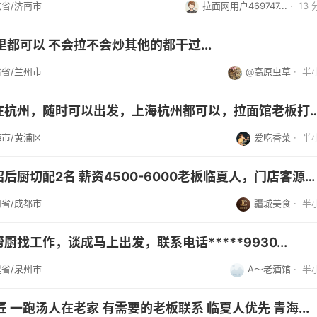
省/济南市
拉面网用户469747...
·
13
里都可以 不会拉不会炒其他的都干过...
省/兰州市
@高原虫草
·
半
撒拉单面酱，人在杭州，随时可以出发，上海杭州都可以，拉
市/黄浦区
爱吃香菜
·
半
成都清真餐饮店招后厨切配2名 薪资4500-6000老板临夏人，门店客源稳定，现...
省/成都市
疆城美食
·
半
找工作，谈成马上出发，联系电话*****9930...
省/泉州市
A～老酒馆
·
半
 一跑汤人在老家 有需要的老板联系 临夏人优先 青海...