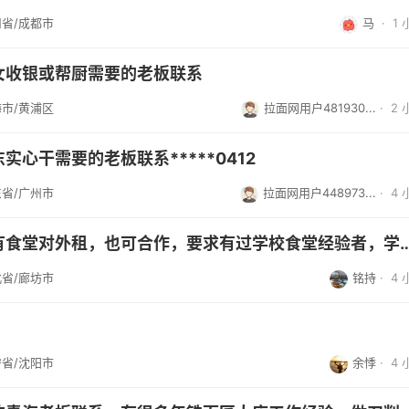
省/成都市
马
·
1
女收银或帮厨需要的老板联系
市/黄浦区
拉面网用户481930...
·
2
实心干需要的老板联系*****0412
省/广州市
拉面网用户448973...
·
4
河北省廊坊大学有食堂对外租，也可合作，要求有过学校食堂
省/廊坊市
铭持
·
4
省/沈阳市
余悸
·
4