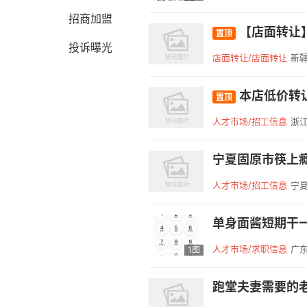
招商加盟
【店面转让】本
置顶
投诉曝光
店面转让/店面转让
新
本店低价转让
置顶
人才市场/招工信息
浙江
宁夏固原市筷上
人才市场/招工信息
宁
单身面酱短期干一
人才市场/求职信息
广东
1图
跑堂夫妻需要的老