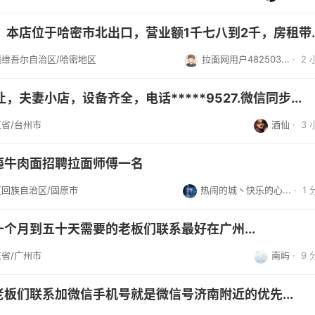
店位于哈密市北出口，营业额1千七八到2千，房租带住房3万2还...
疆维吾尔自治区/哈密地区
拉面网用户482503...
·
2
，夫妻小店，设备齐全，电话*****9527.微信同步...
省/台州市
酒仙
·
3
瘾牛肉面招聘拉面师傅一名
夏回族自治区/固原市
热闹的城丶快乐的心...
·
1
个月到五十天需要的老板们联系最好在广州...
省/广州市
南屿
·
9
板们联系加微信手机号就是微信号济南附近的优先...