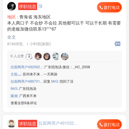
蔯
求职信息
拨打电话
地区 :
青海省 海东地区
本人两口子 不会炒 不会拉 其他都可以干 可以干长期 有需要
的老板加微信联系13***67
全文
8749浏览、
1 小时前[刷新]
6
人点赞
拉面网用户492562...:
广东招泡汤 微信：_HC_2008
文龍灬:
苏州来不来，一天两袋
拉面网用户489701...
回复
MrG:
找到了没
MrG:
广东找泡汤
陇湘:
广西来不来
查看全部9条评论
拉面网用户491032...
求职信息
拨打电话