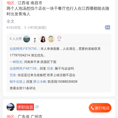
地区 :
江西省 南昌市
两个人泡汤想找个店在一块干餐厅也行人在江西哪都能去随
时出发青海人
全文
6163浏览、
3 小时前[刷新]
6
人点赞
拉面网用户376700...:
本人单身面酱，人在湖北，需要的老板联系
17797034214 湖北优先..
一树阳光:
河南来不来 跌面匠下面
拉面网用户487156...
回复
范奎:
脑子马达这吗
范奎:
你还是过来当老板吧 世界上啥活都不适合
蜗牛在路上
回复
爵士冷枫:
联系我15088530639
查看全部11条评论
@
求职信息
拨打电话
地区 :
广东省 广州市