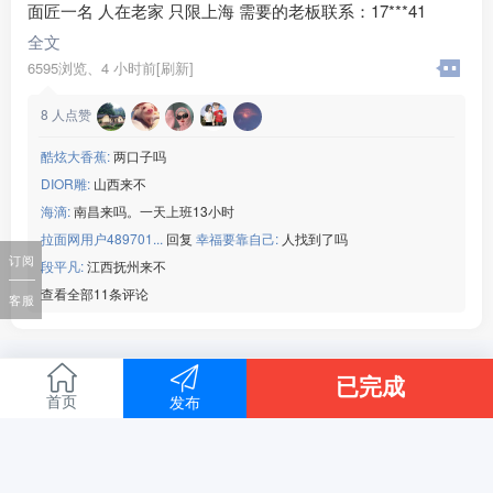
面匠一名 人在老家 只限上海 需要的老板联系：17***41
全文
6595浏览、
4 小时前[刷新]
8
人点赞
酷炫大香蕉:
两口子吗
DIOR雕:
山西来不
海滴:
南昌来吗。一天上班13小时
拉面网用户489701...
回复
幸福要靠自己:
人找到了吗
订阅
段平凡:
江西抚州来不
查看全部11条评论
客服
已完成
首页
发布