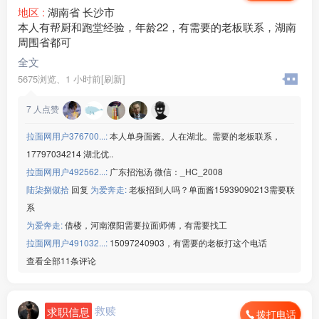
地区 :
湖南省 长沙市
本人有帮厨和跑堂经验，年龄22，有需要的老板联系，湖南
周围省都可
全文
5675浏览、
1 小时前[刷新]
7
人点赞
拉面网用户376700...:
本人单身面酱。人在湖北。需要的老板联系，
17797034214 湖北优..
拉面网用户492562...:
广东招泡汤 微信：_HC_2008
陆柒捌僦拾
回复
为爱奔走:
老板招到人吗？单面酱15939090213需要联
系
为爱奔走:
借楼，河南濮阳需要拉面师傅，有需要找工
拉面网用户491032...:
15097240903，有需要的老板打这个电话
查看全部11条评论
救赎
求职信息
拨打电话