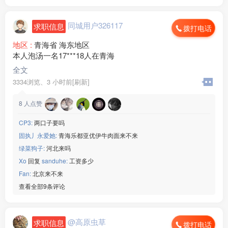
同城用户326117
求职信息
拨打电话
地区 :
青海省 海东地区
本人泡汤一名17***18人在青海
全文
3334浏览、
3 小时前[刷新]
8
人点赞
CP3:
两口子要吗
固执丿永爱她:
青海乐都亚优伊牛肉面来不来
绿菜狗子:
河北来吗
Xo
回复
sanduhe:
工资多少
Fan:
北京来不来
查看全部9条评论
@高原虫草
求职信息
拨打电话