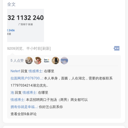
全文
9209浏览、
半小时前[刷新]
5
人点赞
Nefert
回复
情感博士:
在哪里
拉面网用户376700...:
本人单身，面酱，人在湖北，需要的老板联系
17797034214湖北优先..
池
回复
情感博士:
在哪里
情感博士:
本店招聘两口子泡汤（两男）两女都可以
拥有你就是幸福...:
你好怎么联系你
查看全部9条评论