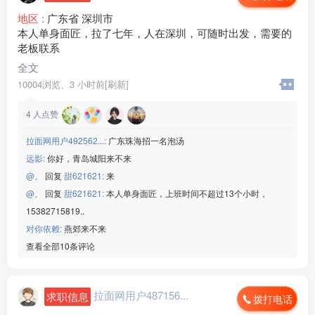
地区 :
广东省 深圳市
本人单身面匠，拉了七年，人在深圳，可随时出发，需要的
老板联系
全文
10004浏览、
3 小时前[刷新]
4
人点赞
拉面网用户492562...:
广东珠海招一名泡汤
远影:
你好，青岛城阳来不来
@。
回复
甜621621:
来
@。
回复
甜621621:
本人单身面匠，上班时间不超过13个小时，
15382715819..
对你依赖:
燕郊来不来
查看全部10条评论
拉面网用户487156...
求职信息
拨打电话