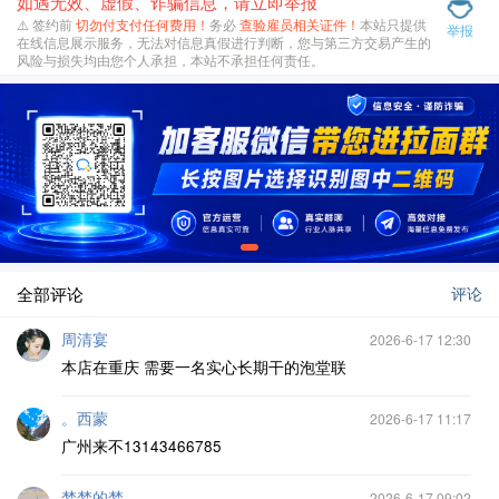
如遇无效、虚假、诈骗信息，请立即举报
⚠️ 签约前
切勿付支付任何费用！
务必
查验雇员相关证件！
本站只提供
举报
在线信息展示服务，无法对信息真假进行判断，您与第三方交易产生的
风险与损失均由您个人承担，本站不承担任何责任。
全部评论
评论
周清宴
2026-6-17 12:30
本店在重庆 需要一名实心长期干的泡堂联
。西蒙
2026-6-17 11:17
广州来不13143466785
梦梦的梦
2026-6-17 09:02