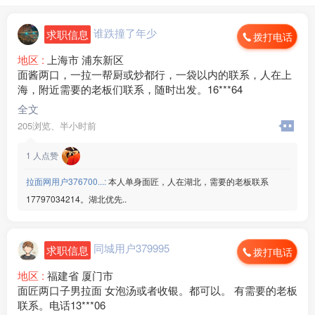
谁跌撞了年少
求职信息
拨打电话
地区 :
上海市 浦东新区
面酱两口，一拉一帮厨或炒都行，一袋以内的联系，人在上
海，附近需要的老板们联系，随时出发。16***64
全文
205浏览、
半小时前
1
人点赞
拉面网用户376700...:
本人单身面匠，人在湖北，需要的老板联系
17797034214。湖北优先..
同城用户379995
求职信息
拨打电话
地区 :
福建省 厦门市
面匠两口子男拉面 女泡汤或者收银。都可以。 有需要的老板
联系。电话13***06