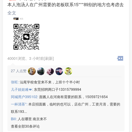
本人泡汤人在广州需要的老板联系15***89别的地方也考虑去
全文
40001浏览、
3 小时前[刷新]
27
人点赞
张旺:
汕尾学校食堂来不来，上班十个半小时
儿子娃娃难💋:
东莞招聘两口子13315799994
同城用户395102:
面酱人在河南有需要的联系，15059721654
一杯清茶°:
本店招面酱，临时的也可以，店在广州，工资月清，需要的
联系193...
Bill:
人在哪里 南京来不
查看全部30条评论