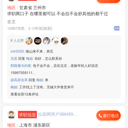
地区 :
甘肃省 兰州市
求职两口子 在哪里都可以 不会拉不会炒其他的都干过
全文
12367浏览、
3 小时前[刷新]
8
人点赞
zxh2025:
南山来不来，弟兄
无恙
回复
梅姐:
你好，怎么联系你
耶路撒冷的夜:
包子会不会，店在北京，老板年轻人好说话
15997059111..
@高原虫草
回复
梅姐:
来
梅姐:
工作找上了没有。无锡大学食堂来不
查看全部12条评论
拉面网用户388459...
求职信息
拨打电话
地区 :
上海市 浦东新区