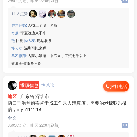
28502浏览、
昨天 22:08[刷新]
14
人点赞
唇角轻扬:
人找上了没，老板
奇点:
宁夏这边来不来
艳
回复
怪人友:
电话联系
怪人友:
深圳可以来吗
马不停蹄:
内蒙小饭馆，来不来，工资七千以上
查看全部15条评论
晚风吹
求职信息
拨打电话
地区 :
广东省 深圳市
两口子泡堂踏实肯干找工作只去清真店，需要的老板联系微
信，myh11***19
全文
36950浏览、
昨天 22:07[刷新]