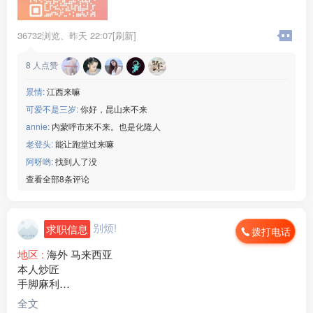
36732浏览、
昨天 22:07[刷新]
8
人点赞
景情:
江西来嘛
可爱不是三岁:
你好，昆山来不来
annie:
内蒙呼市来不来。也是化隆人
老登头:
能让跑堂过来嘛
阿呀哟:
找到人了没
查看全部8条评论
别烦!
求职信息
拨打电话
地区 :
海外 马来西亚
本人炒匠
手脚麻利
精通40多种菜品
全文
会基础英语和马来语