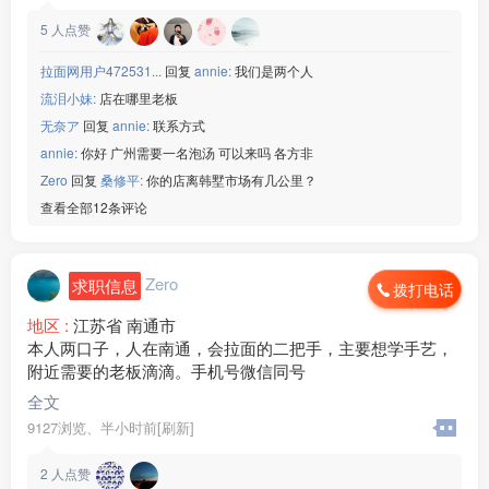
5
人点赞
拉面网用户472531...
回复
annie:
我们是两个人
流泪小妹:
店在哪里老板
无奈ア
回复
annie:
联系方式
annie:
你好 广州需要一名泡汤 可以来吗 各方非
Zero
回复
桑修平:
你的店离韩墅市场有几公里？
查看全部12条评论
Zero
求职信息
拨打电话
地区 :
江苏省 南通市
本人两口子，人在南通，会拉面的二把手，主要想学手艺，
附近需要的老板滴滴。手机号微信同号
全文
9127浏览、
半小时前[刷新]
2
人点赞