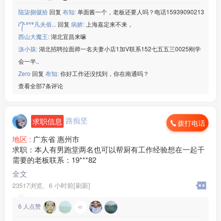
陆柒捌僦拾
回复
布知:
单面酱一个，老板还要人吗？电话15939090213
Ꭵ°᭄ᶫᵒᵛᵉ凡夫俗...
回复
病娇:
上海嘉定来不来，
西山大魔王:
湖北宜昌来嘛
洃小孩:
湖北招聘拉面师一名夫妻小店1加V联系152七五五三0025刚学
会一半..
Zero
回复
布知:
你好工作还没找到，你在南通吗？
查看全部7条评论
路痴坚
求职信息
拨打电话
地区 :
广东省 惠州市
求职：本人有男跑堂两名也可以帮厨有工作经验想在一起干
需要的老板联系：19***82
全文
23517浏览、
6 小时前[刷新]
6
人点赞