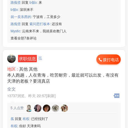
路痴坚
回复
b倔o:
来
b倔o:
深圳来不
就一卖东西的:
宁波有，工资多少
路痴坚
回复
索问思打板本:
还没有
Mystic:
云南来不来，我就喜欢教门人
查看全部7条评论
孤
求职信息
拨打电话
地区 :
其他 其他
本人跑趟，人在青海，吃苦耐劳，最近就可以出发，有没有
天津的老板？要清真店
全文
13737浏览、
昨天 22:57[刷新]
5
人点赞
孤
回复
有权:
已经找到了
有权:
你好 天津来吗