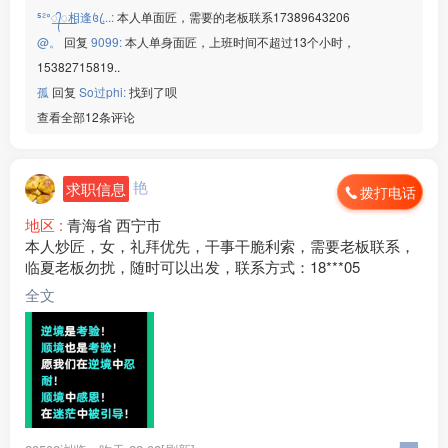
⁵²ᐤ꯭᭄꯭相逢꧔ꦿ...:
本人单面匠，需要的老板联系17389643206
@。
回复
9099:
本人单身面匠，上班时间不超过13个小时，
15382715819..
孤
回复
So过phi:
找到了呗
查看全部12条评论
艳
求职信息
拨打电话
地区 :
青海省 西宁市
本人炒匠，女，礼拜优先，干事干脆利索，需要老板联系，
临夏老板勿扰，随时可以出发，联系方式：18***05
全文