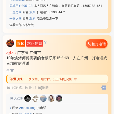
同城用户395102:
本人面酱人在河南，有需要的联系，15059721654
一念之间
回复
灰原:
打电话18393334471
一念之间
回复
灰原:
联系电话发一下
查看全部20条评论
Y
置顶
求职信息
拨打电话
地区 :
广东省 广州市
10年烧烤师傅需要的老板联系15***69，人在广州，打电话或
者加微信谢谢
全文
🚀 置顶推广
：
朋友圈、地方群、公众号同步推广中
40119浏览、
昨天 13:49[刷新]
16
人点赞
Y
回复
AmberSong:
打电话
Y
回复
想乐哇哈:
打电话