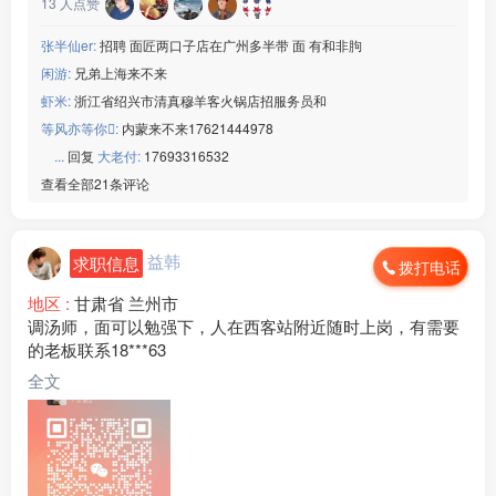
13
人点赞
张半仙er:
招聘 面匠两口子店在广州多半带 面 有和非胊
闲游:
兄弟上海来不来
虾米:
浙江省绍兴市清真穆羊客火锅店招服务员和
等风亦等你:
内蒙来不来17621444978
ㅤㅤ ㅤㅤㅤㅤ ...
回复
大老付:
17693316532
查看全部21条评论
益韩
求职信息
拨打电话
地区 :
甘肃省 兰州市
调汤师，面可以勉强下，人在西客站附近随时上岗，有需要
的老板联系18***63
全文