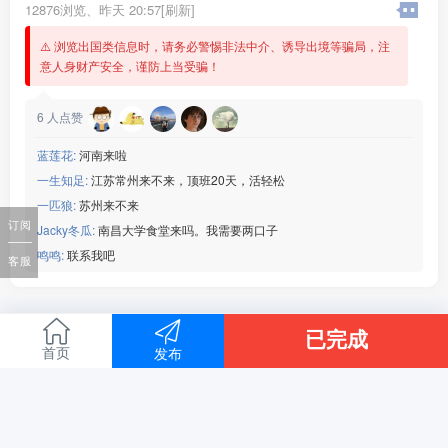
12876浏览、
昨天 20:57[刷新]
人在马来西亚
吉隆坡需要炒匠滴老板联系
⚠️ 浏览出国类信息时，请务必警惕非法中介、诱导出境等骗局，注
本人vx：wsy622922
意人身财产安全，谨防上当受骗！
6
人点赞
蓝莲花:
河南来啦
一生知足:
江苏常州来不来，顶班20天，活轻松
一匹狼:
苏州来不来
订阅
Jacky冬瓜:
南昌大学食堂来吗。我需要两口子
鸣鸣:
联系我吧
客服
已完成
首页
发布