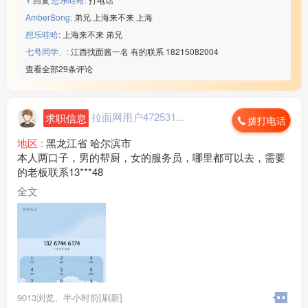
AmberSong:
弟兄 上海来不来 上海
想乐哇哈:
上海来不来 弟兄
七号同学、:
江西找面酱一名 有的联系 18215082004
查看全部29条评论
拉面网用户472531...
求职信息
拨打电话
地区 :
黑龙江省 哈尔滨市
本人两口子，男的帮厨，女的服务员，哪里都可以去，需要
的老板联系13***48
全文
9013浏览、
半小时前[刷新]