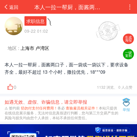
本人一拉一帮厨，面酱两口子，面一袋或一袋以下，要求设备齐全，最好不超过 13 个小时...
返回
༽
求职信息
09-22 01:02
生成
海报
地区 :
上海市 卢湾区
一键
复制
本人一拉一帮厨，面酱两口子，面一袋或一袋以下，要求设备
齐全，最好不超过 13 个小时，撒拉优先，18***09
0
1132 浏览、 0 人点赞
如遇无效、虚假、诈骗信息，请立即举报
⚠️ 签约前
切勿付支付任何费用！
务必
查验雇员相关证件！
本站只提供
举报
在线信息展示服务，无法对信息真假进行判断，您与第三方交易产生的
风险与损失均由您个人承担，本站不承担任何责任。