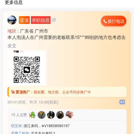
更多信息
@
置顶
求职信息
拨打电话
地区 :
广东省 广州市
本人泡汤人在广州需要的老板联系15***89别的地方也考虑去
全文
🚀 置顶推广
：
朋友圈、地方群、公众号同步推广中
30101浏览、
昨天 13:45[刷新]
15
人点赞
💞艾米:
浙江来吗，➕V18658580197
宅男工程叔:
北京丰台来吗？