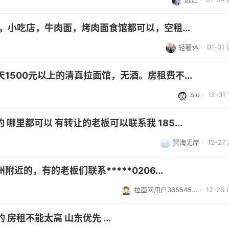
万，小吃店，牛肉面，烤肉面食馆都可以，空租...
轻奢ᝰ
· 01-01 
500元以上的清真拉面馆，无酒。房租费不...
biu
· 12-31 
 哪里都可以 有转让的老板可以联系我 185...
冥海无岸
· 12-27 
的，有的老板们联系*****0206...
拉面网用户365545...
· 12-26 
房租不能太高 山东优先 ...