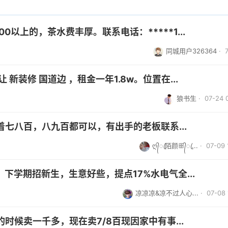
以上的，茶水费丰厚。联系电话：*****1...
同城用户326364
·
新装修 国道边 ，租金一年1.8w。位置在...
狼书生
· 07-24 
七八百，八九百都可以，有出手的老板联系...
ღ᭄ꦿ陌颜ꕥ᭄ꦿ...
· 07-09 
下学期招新生，生意好些，提点17%水电气全...
凉凉凉&凉不过人心...
· 07-08 
时候卖一千多，现在卖7/8百现因家中有事...