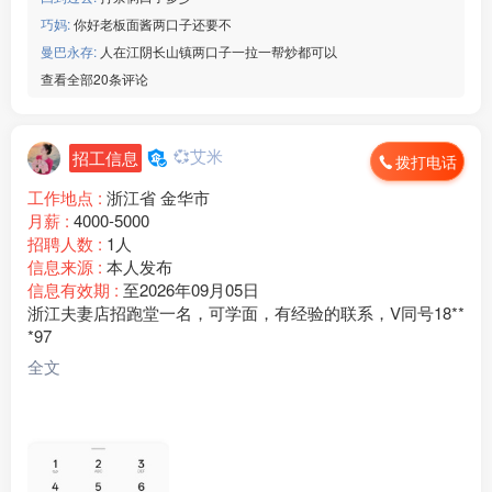
巧妈:
你好老板面酱两口子还要不
曼巴永存:
人在江阴长山镇两口子一拉一帮炒都可以
查看全部20条评论
💞艾米
招工信息
拨打电话
工作地点 :
浙江省 金华市
月薪 :
4000-5000
招聘人数 :
1人
信息来源 :
本人发布
信息有效期 :
至2026年09月05日
浙江夫妻店招跑堂一名，可学面，有经验的联系，V同号18**
*97
全文