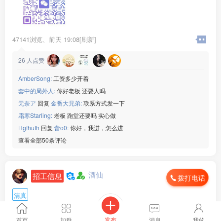
2、为人勤快肯干，手脚麻利，服从厨师长和门店管理安排；
3、做事踏实靠谱，能长期稳定上班，短期过渡勿扰；
。
薪资福利：月薪45***00元，工资按月准时发放，包吃包住
47141浏览、
前天 19:08[刷新]
月休两天
工作地点：四川成都
26
人点赞
联系电话：15***52
AmberSong:
工资多少开着
套中的局外人:
你好老板 还要人吗
无奈ア
回复
金番大兄弟:
联系方式发一下
霜寒Starling:
老板 跑堂还要吗 实心做
Hgfhufh
回复
蕾o0:
你好，我进，怎么进
查看全部50条评论
酒仙
招工信息
拨打电话
清真
工作地点 :
浙江省 台州市
月薪 :
面议
发布
首页
加群
消息
我的