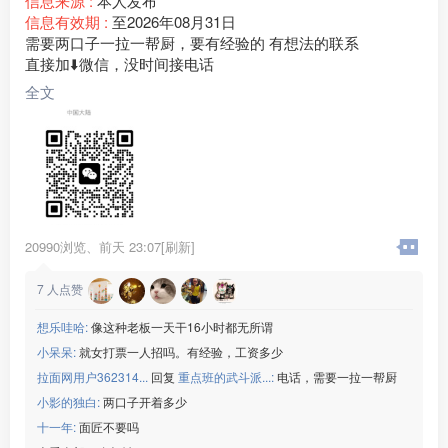
信息来源 :
本人发布
信息有效期 :
至2026年08月31日
需要两口子一拉一帮厨，要有经验的 有想法的联系
直接加⬇️微信，没时间接电话
全文
20990浏览、
前天 23:07[刷新]
7
人点赞
想乐哇哈:
像这种老板一天干16小时都无所谓
小呆呆:
就女打票一人招吗。有经验，工资多少
拉面网用户362314...
回复
重点班的武斗派...:
电话，需要一拉一帮厨
小影的独白:
两口子开着多少
十一年:
面匠不要吗