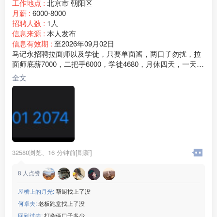
工作地点 :
北京市 朝阳区
月薪 :
6000-8000
招聘人数 :
1人
信息来源 :
本人发布
信息有效期 :
至2026年09月02日
马记永招聘拉面师以及学徒，只要单面酱，两口子勿扰，拉
面师底薪7000，二把手6000，学徒4680，月休四天，一天工
作9个小时，工作氛围融洽，包吃住 ，清真食材，拉面师都
全文
是回民地址：北京市朝阳区合生汇商场《马记永兰州牛肉
面》常年招聘有意向直接联系图片下方电话，没时间看评
论，电话也是微信
32580浏览、
16 分钟前[刷新]
8
人点赞
屋檐上的月光:
帮厨找上了没
何卓夫:
老板跑堂找上了没
回到过去:
打杂俩口子多少