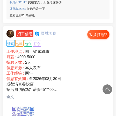
夜蒲TNOTP:
我在东莞，工资给这多少
盛旭琳爸爸:
微信号发一下
查看全部23条评论
疆城美食
招工信息
拨打电话
清真
包吃
包住
打杂
工作地点 :
四川省 成都市
月薪 :
4000-5000
招聘人数 :
2人
信息来源 :
本人发布
工作经验 :
两年
信息有效期 :
至2026年08月30日
成都清真餐饮店
招后厨切配2名 薪资45***00
老板临夏人，门店客源稳定，现招聘后厨切配2名
全文
任职要求：
1、有餐饮切配经验，会食材改刀、配菜、整理库房、打扫后
厨卫生；