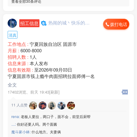
查看全部30条评论
热闹的城丶快乐的心...
招工信息
拨打电话
清真
工作地点 :
宁夏回族自治区 固原市
月薪 :
6000-8000
招聘人数 :
1人
信息来源 :
本人发布
信息有效期 :
至2026年09月03日
宁夏固原市筷上瘾牛肉面招聘拉面师傅一名
全文
17402浏览、
前天 19:43[刷新]
11
人点赞
rena:
老板人要拉，两口子，面不会，前堂后厨帮
....:
你好还要人吗。两个面酱
魔斗家小林:
什么地方。夫妻俩