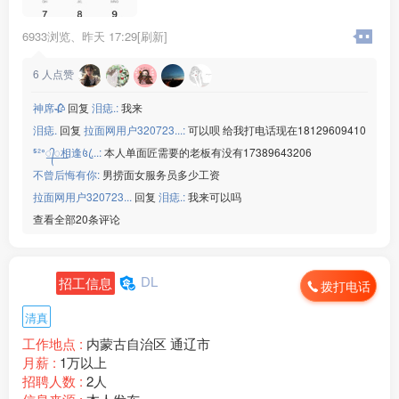
6933浏览、
昨天 17:29[刷新]
6
人点赞
神席🥀
回复
泪痣.:
我来
泪痣.
回复
拉面网用户320723...:
可以呗 给我打电话现在18129609410
⁵²ᐤ꯭᭄꯭相逢꧔ꦿ...:
本人单面匠需要的老板有没有17389643206
不曾后悔有你:
男捞面女服务员多少工资
拉面网用户320723...
回复
泪痣.:
我来可以吗
查看全部20条评论
DL
招工信息
拨打电话
清真
工作地点 :
内蒙古自治区 通辽市
月薪 :
1万以上
招聘人数 :
2人